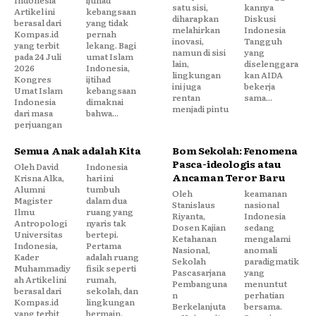
satu sisi,
kannya
Artikel ini
kebangsaan
diharapkan
Diskusi
berasal dari
yang tidak
melahirkan
Indonesia
Kompas.id
pernah
inovasi,
Tangguh
yang terbit
lekang. Bagi
namun di sisi
yang
pada 24 Juli
umat Islam
lain,
diselenggara
2026
Indonesia,
lingkungan
kan AIDA
Kongres
ijtihad
ini juga
bekerja
Umat Islam
kebangsaan
rentan
sama...
Indonesia
dimaknai
menjadi pintu
dari masa
bahwa...
perjuangan
Semua Anak adalah Kita
Bom Sekolah: Fenomena
Pasca-ideologis atau
Oleh David
Indonesia
Ancaman Teror Baru
Krisna Alka,
hari ini
Alumni
tumbuh
Oleh
keamanan
Magister
dalam dua
Stanislaus
nasional
Ilmu
ruang yang
Riyanta,
Indonesia
Antropologi
nyaris tak
Dosen Kajian
sedang
Universitas
bertepi.
Ketahanan
mengalami
Indonesia,
Pertama
Nasional,
anomali
Kader
adalah ruang
Sekolah
paradigmatik
Muhammadiy
fisik seperti
Pascasarjana
yang
ah Artikel ini
rumah,
Pembanguna
menuntut
berasal dari
sekolah, dan
n
perhatian
Kompas.id
lingkungan
Berkelanjuta
bersama.
yang terbit
bermain.