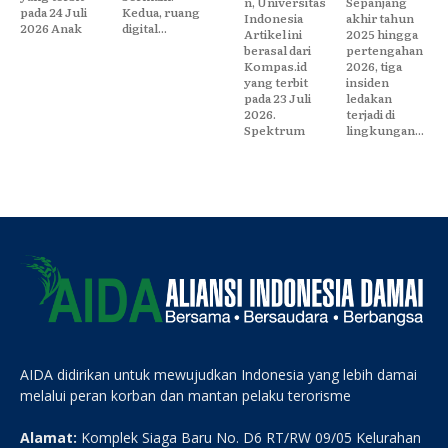
n, Universitas
Sepanjang
pada 24 Juli
Kedua, ruang
Indonesia
akhir tahun
2026 Anak
digital...
Artikel ini
2025 hingga
berasal dari
pertengahan
Kompas.id
2026, tiga
yang terbit
insiden
pada 23 Juli
ledakan
2026.
terjadi di
Spektrum
lingkungan...
AIDA didirikan untuk mewujudkan Indonesia yang lebih damai
melalui peran korban dan mantan pelaku terorisme
Alamat:
Komplek Siaga Baru No. D6 RT/RW 09/05 Kelurahan