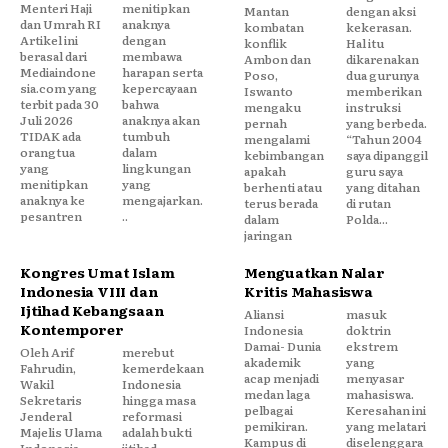
Menteri Haji
menitipkan
Mantan
dengan aksi
dan Umrah RI
anaknya
kombatan
kekerasan.
Artikel ini
dengan
konflik
Hal itu
berasal dari
membawa
Ambon dan
dikarenakan
Mediaindone
harapan serta
Poso,
dua gurunya
sia.com yang
kepercayaan
Iswanto
memberikan
terbit pada 30
bahwa
mengaku
instruksi
Juli 2026
anaknya akan
pernah
yang berbeda.
TIDAK ada
tumbuh
mengalami
“Tahun 2004
orangtua
dalam
kebimbangan
saya dipanggil
yang
lingkungan
apakah
guru saya
menitipkan
yang
berhenti atau
yang ditahan
anaknya ke
mengajarkan.
terus berada
di rutan
pesantren
..
dalam
Polda...
jaringan
Kongres Umat Islam
Menguatkan Nalar
Indonesia VIII dan
Kritis Mahasiswa
Ijtihad Kebangsaan
Aliansi
masuk
Kontemporer
Indonesia
doktrin
Damai- Dunia
ekstrem
Oleh Arif
merebut
akademik
yang
Fahrudin,
kemerdekaan
acap menjadi
menyasar
Wakil
Indonesia
medan laga
mahasiswa.
Sekretaris
hingga masa
pelbagai
Keresahan ini
Jenderal
reformasi
pemikiran.
yang melatari
Majelis Ulama
adalah bukti
Kampus di
diselenggara
Indonesia
ijtihad