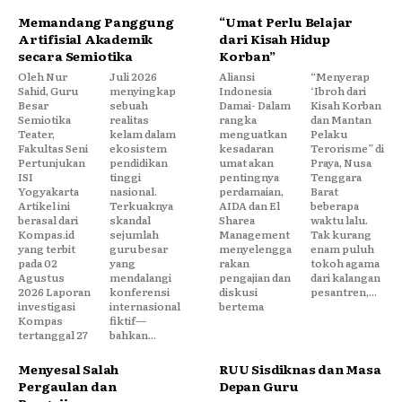
Memandang Panggung
“Umat Perlu Belajar
Artifisial Akademik
dari Kisah Hidup
secara Semiotika
Korban”
Oleh Nur
Juli 2026
Aliansi
“Menyerap
Sahid, Guru
menyingkap
Indonesia
‘Ibroh dari
Besar
sebuah
Damai- Dalam
Kisah Korban
Semiotika
realitas
rangka
dan Mantan
Teater,
kelam dalam
menguatkan
Pelaku
Fakultas Seni
ekosistem
kesadaran
Terorisme” di
Pertunjukan
pendidikan
umat akan
Praya, Nusa
ISI
tinggi
pentingnya
Tenggara
Yogyakarta
nasional.
perdamaian,
Barat
Artikel ini
Terkuaknya
AIDA dan El
beberapa
berasal dari
skandal
Sharea
waktu lalu.
Kompas.id
sejumlah
Management
Tak kurang
yang terbit
guru besar
menyelengga
enam puluh
pada 02
yang
rakan
tokoh agama
Agustus
mendalangi
pengajian dan
dari kalangan
2026 Laporan
konferensi
diskusi
pesantren,...
investigasi
internasional
bertema
Kompas
fiktif—
tertanggal 27
bahkan...
Menyesal Salah
RUU Sisdiknas dan Masa
Pergaulan dan
Depan Guru