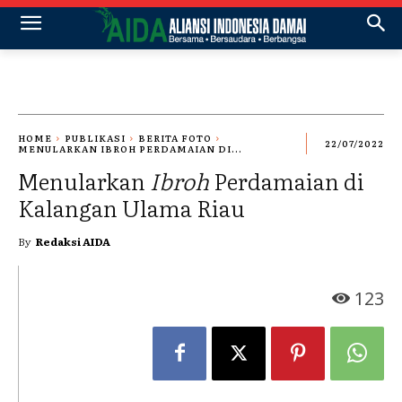
HOME
PUBLIKASI
BERITA FOTO
22/07/2022
MENULARKAN IBROH PERDAMAIAN DI...
Menularkan
Ibroh
Perdamaian di
Kalangan Ulama Riau
By
Redaksi AIDA
123