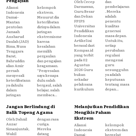
Pengajian
Oleh Cecep
dan
Darmawan,
pembelajaran
Aliansi
kelompok
Guru Besar
. Mereka
Indonesia
ekstrem.
dan Dekan
adalah
Damai–
Menurut dia
FPIPS
penentu
Mantan
keterlibatan
Universitas
kualitas
pentolan
dirinya dalam
Pendidikan
generasi
Jamaah
jaringan
Indonesia
masa depan.
Ansharud
ekstremisme
Artikel ini
Untuk itu,
Daulah (JAD)
karena
berasal dari
setiap
Bima, Nusa
kesalahan
Kompas.id
perubahan
Tenggara
memilih
yang terbit
regulasi
Barat,
pergaulan
pada 02
mengenai
Bahruddin
dan pengajian
Agustus
guru
alias Amir
keagamaan.
2026 Guru
sesungguhn
pernah
“Penyesalan
bukan
ya adalah
menyesali
saya kenapa
sekadar
keputusan
keterlibatann
dulu salah
pelaksana
tentang masa
ya dahulu
bergaul, salah
kurikulum
depan...
dalam
belajar, salah
jaringan
membaca...
Jangan Berlindung di
Melanjutkan Pendidikan
Balik Topeng Agama
Mengikis Paham
Ekstrem
Oleh Dahnil
dengan rasa
Anzar
curiga.
Aliansi
kelompok
Simanjuntak,
Mereka
Indonesia
ekstrem dan
Wakil
datang
Damai-
bergelut