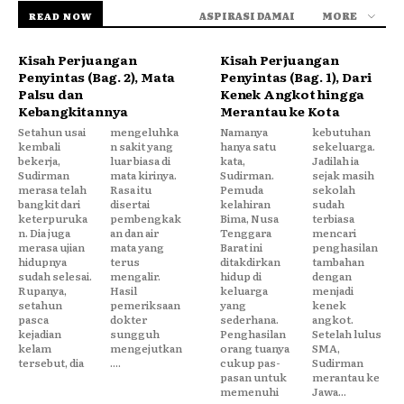
ASPIRASI DAMAI
MORE
READ NOW
Kisah Perjuangan
Kisah Perjuangan
Penyintas (Bag. 2), Mata
Penyintas (Bag. 1), Dari
Palsu dan
Kenek Angkot hingga
Kebangkitannya
Merantau ke Kota
Setahun usai
mengeluhka
Namanya
kebutuhan
kembali
n sakit yang
hanya satu
sekeluarga.
bekerja,
luar biasa di
kata,
Jadilah ia
Sudirman
mata kirinya.
Sudirman.
sejak masih
merasa telah
Rasa itu
Pemuda
sekolah
bangkit dari
disertai
kelahiran
sudah
keterpuruka
pembengkak
Bima, Nusa
terbiasa
n. Dia juga
an dan air
Tenggara
mencari
merasa ujian
mata yang
Barat ini
penghasilan
hidupnya
terus
ditakdirkan
tambahan
sudah selesai.
mengalir.
hidup di
dengan
Rupanya,
Hasil
keluarga
menjadi
setahun
pemeriksaan
yang
kenek
pasca
dokter
sederhana.
angkot.
kejadian
sungguh
Penghasilan
Setelah lulus
kelam
mengejutkan
orang tuanya
SMA,
tersebut, dia
....
cukup pas-
Sudirman
pasan untuk
merantau ke
memenuhi
Jawa...