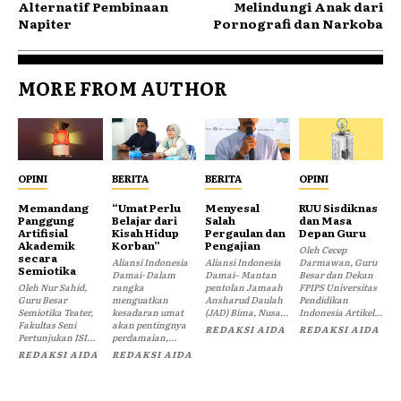
Alternatif Pembinaan
Melindungi Anak dari
Napiter
Pornografi dan Narkoba
MORE FROM AUTHOR
OPINI
BERITA
BERITA
OPINI
Memandang
“Umat Perlu
Menyesal
RUU Sisdiknas
Panggung
Belajar dari
Salah
dan Masa
Artifisial
Kisah Hidup
Pergaulan dan
Depan Guru
Akademik
Korban”
Pengajian
Oleh Cecep
secara
Aliansi Indonesia
Aliansi Indonesia
Darmawan, Guru
Semiotika
Damai- Dalam
Damai– Mantan
Besar dan Dekan
Oleh Nur Sahid,
rangka
pentolan Jamaah
FPIPS Universitas
Guru Besar
menguatkan
Ansharud Daulah
Pendidikan
Semiotika Teater,
kesadaran umat
(JAD) Bima, Nusa...
Indonesia Artikel...
Fakultas Seni
akan pentingnya
REDAKSI AIDA
REDAKSI AIDA
Pertunjukan ISI...
perdamaian,...
REDAKSI AIDA
REDAKSI AIDA