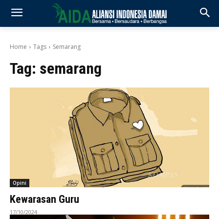
Home
Tags
Semarang
Tag:
semarang
Opini
Kewarasan Guru
17/10/2024