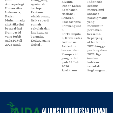
Riyanta,
Indonesia
Antropologi
nyaris tak
Dosen Kajian
sedang
Universitas
bertepi.
Ketahanan
mengalami
Indonesia,
Pertama
Nasional,
anomali
Kader
adalah ruang
Sekolah
paradigmatik
Muhammadiy
fisik seperti
Pascasarjana
yang
ah Artikel ini
rumah,
Pembanguna
menuntut
berasal dari
sekolah, dan
n
perhatian
Kompas.id
lingkungan
Berkelanjuta
bersama.
yang terbit
bermain.
n, Universitas
Sepanjang
pada 24 Juli
Kedua, ruang
Indonesia
akhir tahun
2026 Anak
digital...
Artikel ini
2025 hingga
berasal dari
pertengahan
Kompas.id
2026, tiga
yang terbit
insiden
pada 23 Juli
ledakan
2026.
terjadi di
Spektrum
lingkungan...