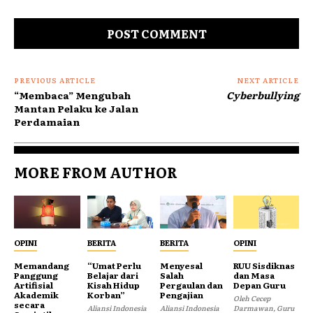
PREVIOUS ARTICLE
NEXT ARTICLE
“Membaca” Mengubah
Cyberbullying
Mantan Pelaku ke Jalan
Perdamaian
MORE FROM AUTHOR
OPINI
BERITA
BERITA
OPINI
Memandang
“Umat Perlu
Menyesal
RUU Sisdiknas
Panggung
Belajar dari
Salah
dan Masa
Artifisial
Kisah Hidup
Pergaulan dan
Depan Guru
Akademik
Korban”
Pengajian
Oleh Cecep
secara
Aliansi Indonesia
Aliansi Indonesia
Darmawan, Guru