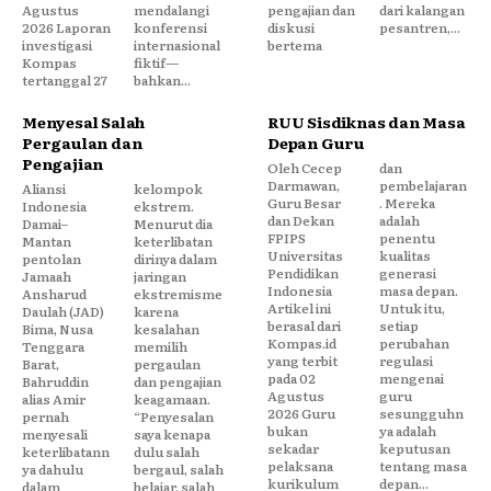
Agustus
mendalangi
pengajian dan
dari kalangan
2026 Laporan
konferensi
diskusi
pesantren,...
investigasi
internasional
bertema
Kompas
fiktif—
tertanggal 27
bahkan...
Menyesal Salah
RUU Sisdiknas dan Masa
Pergaulan dan
Depan Guru
Pengajian
Oleh Cecep
dan
Darmawan,
pembelajaran
Aliansi
kelompok
Guru Besar
. Mereka
Indonesia
ekstrem.
dan Dekan
adalah
Damai–
Menurut dia
FPIPS
penentu
Mantan
keterlibatan
Universitas
kualitas
pentolan
dirinya dalam
Pendidikan
generasi
Jamaah
jaringan
Indonesia
masa depan.
Ansharud
ekstremisme
Artikel ini
Untuk itu,
Daulah (JAD)
karena
berasal dari
setiap
Bima, Nusa
kesalahan
Kompas.id
perubahan
Tenggara
memilih
yang terbit
regulasi
Barat,
pergaulan
pada 02
mengenai
Bahruddin
dan pengajian
Agustus
guru
alias Amir
keagamaan.
2026 Guru
sesungguhn
pernah
“Penyesalan
bukan
ya adalah
menyesali
saya kenapa
sekadar
keputusan
keterlibatann
dulu salah
pelaksana
tentang masa
ya dahulu
bergaul, salah
kurikulum
depan...
dalam
belajar, salah