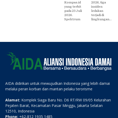
Kompas.id
2026, tiga
yang terbit
insiden
pada 23 Juli
ledakan
2026.
terjadi di
Spektrum
lingkungan...
AIDA didirikan untuk mewujudkan Indonesia yang lebih damai
melalui peran korban dan mantan pelaku terorisme
Alamat:
Komplek Siaga Baru No. D6 RT/RW 09/05 Kelurahan
Pejaten Barat, Kecamatan Pasar Minggu, Jakarta Selatan
12510, Indonesia
Phone:
+62-812 1935 1485