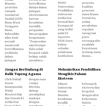
FPIPS
penentu
Mantan
keterlibatan
Universitas
kualitas
pentolan
dirinya dalam
Pendidikan
generasi
Jamaah
jaringan
Indonesia
masa depan.
Ansharud
ekstremisme
Artikel ini
Untuk itu,
Daulah (JAD)
karena
berasal dari
setiap
Bima, Nusa
kesalahan
Kompas.id
perubahan
Tenggara
memilih
yang terbit
regulasi
Barat,
pergaulan
pada 02
mengenai
Bahruddin
dan pengajian
Agustus
guru
alias Amir
keagamaan.
2026 Guru
sesungguhn
pernah
“Penyesalan
bukan
ya adalah
menyesali
saya kenapa
sekadar
keputusan
keterlibatann
dulu salah
pelaksana
tentang masa
ya dahulu
bergaul, salah
kurikulum
depan...
dalam
belajar, salah
jaringan
membaca...
Jangan Berlindung di
Melanjutkan Pendidikan
Balik Topeng Agama
Mengikis Paham
Ekstrem
Oleh Dahnil
dengan rasa
Anzar
curiga.
Aliansi
kelompok
Simanjuntak,
Mereka
Indonesia
ekstrem dan
Wakil
datang
Damai-
bergelut
Menteri Haji
menitipkan
Mantan
dengan aksi
dan Umrah RI
anaknya
kombatan
kekerasan.
Artikel ini
dengan
konflik
Hal itu
berasal dari
membawa