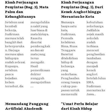
Kisah Perjuangan
Kisah Perjuangan
Penyintas (Bag. 2), Mata
Penyintas (Bag. 1), Dari
Palsu dan
Kenek Angkot hingga
Kebangkitannya
Merantau ke Kota
Setahun usai
mengeluhka
Namanya
kebutuhan
kembali
n sakit yang
hanya satu
sekeluarga.
bekerja,
luar biasa di
kata,
Jadilah ia
Sudirman
mata kirinya.
Sudirman.
sejak masih
merasa telah
Rasa itu
Pemuda
sekolah
bangkit dari
disertai
kelahiran
sudah
keterpuruka
pembengkak
Bima, Nusa
terbiasa
n. Dia juga
an dan air
Tenggara
mencari
merasa ujian
mata yang
Barat ini
penghasilan
hidupnya
terus
ditakdirkan
tambahan
sudah selesai.
mengalir.
hidup di
dengan
Rupanya,
Hasil
keluarga
menjadi
setahun
pemeriksaan
yang
kenek
pasca
dokter
sederhana.
angkot.
kejadian
sungguh
Penghasilan
Setelah lulus
kelam
mengejutkan
orang tuanya
SMA,
tersebut, dia
....
cukup pas-
Sudirman
pasan untuk
merantau ke
memenuhi
Jawa...
Memandang Panggung
“Umat Perlu Belajar
Artifisial Akademik
dari Kisah Hidup