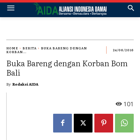
HOME
BERITA
BUKA BARENG DENGAN
24/06/2016
KORBAN...
Buka Bareng dengan Korban Bom
Bali
By
Redaksi AIDA
101