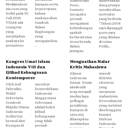
Ambon dan
dikarenakan
Mediaindone
harapan serta
Poso,
dua gurunya
sia.com yang
kepercayaan
Iswanto
memberikan
terbit pada 30
bahwa
mengaku
instruksi
Juli 2026
anaknya akan
pernah
yang berbeda.
TIDAK ada
tumbuh
mengalami
“Tahun 2004
orangtua
dalam
kebimbangan
saya dipanggil
yang
lingkungan
apakah
guru saya
menitipkan
yang
berhenti atau
yang ditahan
anaknya ke
mengajarkan.
terus berada
di rutan
pesantren
..
dalam
Polda...
jaringan
Kongres Umat Islam
Menguatkan Nalar
Indonesia VIII dan
Kritis Mahasiswa
Ijtihad Kebangsaan
Aliansi
masuk
Kontemporer
Indonesia
doktrin
Damai- Dunia
ekstrem
Oleh Arif
merebut
akademik
yang
Fahrudin,
kemerdekaan
acap menjadi
menyasar
Wakil
Indonesia
medan laga
mahasiswa.
Sekretaris
hingga masa
pelbagai
Keresahan ini
Jenderal
reformasi
pemikiran.
yang melatari
Majelis Ulama
adalah bukti
Kampus di
diselenggara
Indonesia
ijtihad
satu sisi,
kannya
Artikel ini
kebangsaan
diharapkan
Diskusi
berasal dari
yang tidak
melahirkan
Indonesia
Kompas.id
pernah