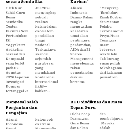
secara Semiotika
Korban”
Oleh Nur
Juli 2026
Aliansi
“Menyerap
Sahid, Guru
menyingkap
Indonesia
‘Ibroh dari
Besar
sebuah
Damai- Dalam
Kisah Korban
Semiotika
realitas
rangka
dan Mantan
Teater,
kelam dalam
menguatkan
Pelaku
Fakultas Seni
ekosistem
kesadaran
Terorisme” di
Pertunjukan
pendidikan
umat akan
Praya, Nusa
ISI
tinggi
pentingnya
Tenggara
Yogyakarta
nasional.
perdamaian,
Barat
Artikel ini
Terkuaknya
AIDA dan El
beberapa
berasal dari
skandal
Sharea
waktu lalu.
Kompas.id
sejumlah
Management
Tak kurang
yang terbit
guru besar
menyelengga
enam puluh
pada 02
yang
rakan
tokoh agama
Agustus
mendalangi
pengajian dan
dari kalangan
2026 Laporan
konferensi
diskusi
pesantren,...
investigasi
internasional
bertema
Kompas
fiktif—
tertanggal 27
bahkan...
Menyesal Salah
RUU Sisdiknas dan Masa
Pergaulan dan
Depan Guru
Pengajian
Oleh Cecep
dan
Darmawan,
pembelajaran
Aliansi
kelompok
Guru Besar
. Mereka
Indonesia
ekstrem.
dan Dekan
adalah
Damai–
Menurut dia