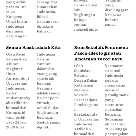
inovasi,
Tangguh
yang terbit
lekang. Bagi
namun di sisi
yang
pada 24 Juli
umat Islam
lain,
diselenggara
2026
Indonesia,
lingkungan
kan AIDA
Kongres
ijtihad
ini juga
bekerja
Umat Islam
kebangsaan
rentan
sama...
Indonesia
dimaknai
menjadi pintu
dari masa
bahwa...
perjuangan
Semua Anak adalah Kita
Bom Sekolah: Fenomena
Pasca-ideologis atau
Oleh David
Indonesia
Ancaman Teror Baru
Krisna Alka,
hari ini
Alumni
tumbuh
Oleh
keamanan
Magister
dalam dua
Stanislaus
nasional
Ilmu
ruang yang
Riyanta,
Indonesia
Antropologi
nyaris tak
Dosen Kajian
sedang
Universitas
bertepi.
Ketahanan
mengalami
Indonesia,
Pertama
Nasional,
anomali
Kader
adalah ruang
Sekolah
paradigmatik
Muhammadiy
fisik seperti
Pascasarjana
yang
ah Artikel ini
rumah,
Pembanguna
menuntut
berasal dari
sekolah, dan
n
perhatian
Kompas.id
lingkungan
Berkelanjuta
bersama.
yang terbit
bermain.
n, Universitas
Sepanjang
pada 24 Juli
Kedua, ruang
Indonesia
akhir tahun
2026 Anak
digital...
Artikel ini
2025 hingga
berasal dari
pertengahan