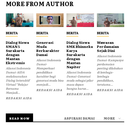
MORE FROM AUTHOR
BERITA
BERITA
BERITA
BERITA
Dialog Siswa
Generasi
Dialog Siswa
Wawasan
SMAN 5
Muda
SMK Bhinneka
Perdamaian
Surakarta
Berkarakter
Karya
Sejak Dini
dengan
Damai
Surakarta
Aliansi Indonesia
Mantan
dengan
Aliansi Indonesia
Damai- Kampanye
Ekstremis
Mantan
Damai-
perdamaian
Napiter
Aliansi Indonesia
Memperkuat
penting dilakukan
Damai- AIDA
pendidikan
Aliansi Indonesia
di lembaga-
melaksanakan
karakter bagi
Damai- Generasi
lembaga
Dialog Interaktif
generasi muda bisa
muda sebagai pilar
pendidikan,
Virtual “Belajar
menjadi...
masa depan
terutama...
Bersama
bangsa harus...
REDAKSI AIDA
REDAKSI AIDA
Menjadi...
REDAKSI AIDA
REDAKSI AIDA
ASPIRASI DAMAI
MORE
READ NOW