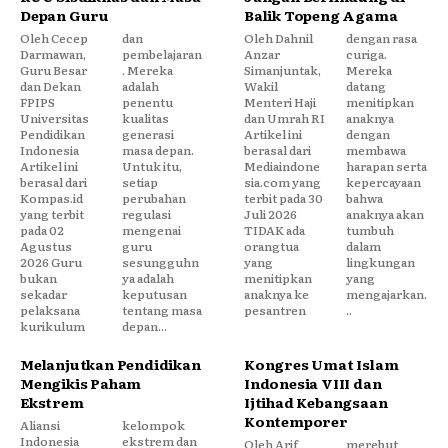
Depan Guru
Balik Topeng Agama
Oleh Cecep
dan
Oleh Dahnil
dengan rasa
Darmawan,
pembelajaran
Anzar
curiga.
Guru Besar
. Mereka
Simanjuntak,
Mereka
dan Dekan
adalah
Wakil
datang
FPIPS
penentu
Menteri Haji
menitipkan
Universitas
kualitas
dan Umrah RI
anaknya
Pendidikan
generasi
Artikel ini
dengan
Indonesia
masa depan.
berasal dari
membawa
Artikel ini
Untuk itu,
Mediaindone
harapan serta
berasal dari
setiap
sia.com yang
kepercayaan
Kompas.id
perubahan
terbit pada 30
bahwa
yang terbit
regulasi
Juli 2026
anaknya akan
pada 02
mengenai
TIDAK ada
tumbuh
Agustus
guru
orangtua
dalam
2026 Guru
sesungguhn
yang
lingkungan
bukan
ya adalah
menitipkan
yang
sekadar
keputusan
anaknya ke
mengajarkan.
pelaksana
tentang masa
pesantren
..
kurikulum
depan...
Melanjutkan Pendidikan
Kongres Umat Islam
Mengikis Paham
Indonesia VIII dan
Ekstrem
Ijtihad Kebangsaan
Kontemporer
Aliansi
kelompok
Indonesia
ekstrem dan
Oleh Arif
merebut