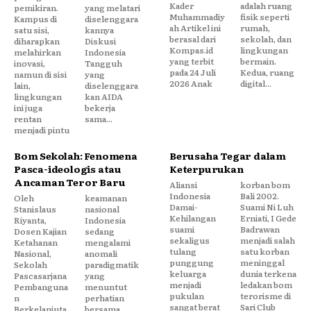
Kader
adalah ruang
pemikiran.
yang melatari
Muhammadiy
fisik seperti
Kampus di
diselenggara
ah Artikel ini
rumah,
satu sisi,
kannya
berasal dari
sekolah, dan
diharapkan
Diskusi
Kompas.id
lingkungan
melahirkan
Indonesia
yang terbit
bermain.
inovasi,
Tangguh
pada 24 Juli
Kedua, ruang
namun di sisi
yang
2026 Anak
digital...
lain,
diselenggara
lingkungan
kan AIDA
ini juga
bekerja
rentan
sama...
menjadi pintu
Bom Sekolah: Fenomena
Berusaha Tegar dalam
Pasca-ideologis atau
Keterpurukan
Ancaman Teror Baru
Aliansi
korban bom
Indonesia
Bali 2002.
Oleh
keamanan
Damai-
Suami Ni Luh
Stanislaus
nasional
Kehilangan
Erniati, I Gede
Riyanta,
Indonesia
suami
Badrawan
Dosen Kajian
sedang
sekaligus
menjadi salah
Ketahanan
mengalami
tulang
satu korban
Nasional,
anomali
punggung
meninggal
Sekolah
paradigmatik
keluarga
dunia terkena
Pascasarjana
yang
menjadi
ledakan bom
Pembanguna
menuntut
pukulan
terorisme di
n
perhatian
sangat berat
Sari Club
Berkelanjuta
bersama.