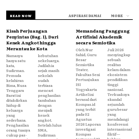
ASPIRASI DAMAI
MORE
READ NOW
Kisah Perjuangan
Memandang Panggung
Penyintas (Bag. 1), Dari
Artifisial Akademik
Kenek Angkot hingga
secara Semiotika
Merantau ke Kota
Oleh Nur
Juli 2026
Sahid, Guru
menyingkap
Namanya
kebutuhan
Besar
sebuah
hanya satu
sekeluarga.
Semiotika
realitas
kata,
Jadilah ia
Teater,
kelam dalam
Sudirman.
sejak masih
Fakultas Seni
ekosistem
Pemuda
sekolah
Pertunjukan
pendidikan
kelahiran
sudah
ISI
tinggi
Bima, Nusa
terbiasa
Yogyakarta
nasional.
Tenggara
mencari
Artikel ini
Terkuaknya
Barat ini
penghasilan
berasal dari
skandal
ditakdirkan
tambahan
Kompas.id
sejumlah
hidup di
dengan
yang terbit
guru besar
keluarga
menjadi
pada 02
yang
yang
kenek
Agustus
mendalangi
sederhana.
angkot.
2026 Laporan
konferensi
Penghasilan
Setelah lulus
investigasi
internasional
orang tuanya
SMA,
Kompas
fiktif—
cukup pas-
Sudirman