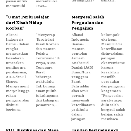
tertanggal 27
bahkan...
pasan untuk
merantau ke
memenuhi
Jawa...
“Umat Perlu Belajar
Menyesal Salah
dari Kisah Hidup
Pergaulan dan
Korban”
Pengajian
Aliansi
“Menyerap
Aliansi
kelompok
Indonesia
‘Ibroh dari
Indonesia
ekstrem.
Damai- Dalam
Kisah Korban
Damai–
Menurut dia
rangka
dan Mantan
Mantan
keterlibatan
menguatkan
Pelaku
pentolan
dirinya dalam
kesadaran
Terorisme” di
Jamaah
jaringan
umat akan
Praya, Nusa
Ansharud
ekstremisme
pentingnya
Tenggara
Daulah (JAD)
karena
perdamaian,
Barat
Bima, Nusa
kesalahan
AIDA dan El
beberapa
Tenggara
memilih
Sharea
waktu lalu.
Barat,
pergaulan
Management
Tak kurang
Bahruddin
dan pengajian
menyelengga
enam puluh
alias Amir
keagamaan.
rakan
tokoh agama
pernah
“Penyesalan
pengajian dan
dari kalangan
menyesali
saya kenapa
diskusi
pesantren,...
keterlibatann
dulu salah
bertema
ya dahulu
bergaul, salah
dalam
belajar, salah
jaringan
membaca...
RUU Sisdiknas dan Masa
Jangan Berlindung di