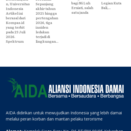
bagi Ni Luh
Legian Kuta
n, Universitas
Sepanjang
Erniati, salah
Bali,...
Indonesia
akhir tahun
satu janda
Artikel ini
2025 hingga
berasal dari
pertengahan
Kompas.id
2026, tiga
yang terbit
insiden
pada 23 Juli
ledakan
2026.
terjadi di
Spektrum
lingkungan...
AIDA didirikan untuk mewujudkan Indonesia yang lebih damai
melalui peran korban dan mantan pelaku terorisme