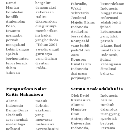
Damai-
bergelut
Fahrudin,
kemerdekaan
Mantan
dengan aksi
Wakil
Indonesia
kombatan
kekerasan.
Sekretaris
hingga masa
konflik
Hal itu
Jenderal
reformasi
Ambon dan
dikarenakan
Majelis Ulama
adalah bukti
Poso,
dua gurunya
Indonesia
ijtihad
Iswanto
memberikan
Artikel ini
kebangsaan
mengaku
instruksi
berasal dari
yang tidak
pernah
yang berbeda.
Kompas.id
pernah
mengalami
“Tahun 2004
yang terbit
lekang. Bagi
kebimbangan
saya dipanggil
pada 24 Juli
umat Islam
apakah
guru saya
2026
Indonesia,
berhenti atau
yang ditahan
Kongres
ijtihad
terus berada
di rutan
Umat Islam
kebangsaan
dalam
Polda...
Indonesia
dimaknai
jaringan
dari masa
bahwa...
perjuangan
Menguatkan Nalar
Semua Anak adalah Kita
Kritis Mahasiswa
Oleh David
Indonesia
Krisna Alka,
hari ini
Aliansi
masuk
Alumni
tumbuh
Indonesia
doktrin
Magister
dalam dua
Damai- Dunia
ekstrem
Ilmu
ruang yang
akademik
yang
Antropologi
nyaris tak
acap menjadi
menyasar
Universitas
bertepi.
medan laga
mahasiswa.
Indonesia,
Pertama
pelbagai
Keresahan ini