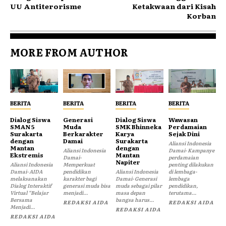
UU Antiterorisme
Ketakwaan dari Kisah
Korban
MORE FROM AUTHOR
BERITA
BERITA
BERITA
BERITA
Dialog Siswa
Generasi
Dialog Siswa
Wawasan
SMAN 5
Muda
SMK Bhinneka
Perdamaian
Surakarta
Berkarakter
Karya
Sejak Dini
dengan
Damai
Surakarta
Aliansi Indonesia
Mantan
dengan
Aliansi Indonesia
Damai- Kampanye
Ekstremis
Mantan
Damai-
perdamaian
Napiter
Aliansi Indonesia
Memperkuat
penting dilakukan
Damai- AIDA
pendidikan
Aliansi Indonesia
di lembaga-
melaksanakan
karakter bagi
Damai- Generasi
lembaga
Dialog Interaktif
generasi muda bisa
muda sebagai pilar
pendidikan,
Virtual “Belajar
menjadi...
masa depan
terutama...
Bersama
bangsa harus...
REDAKSI AIDA
REDAKSI AIDA
Menjadi...
REDAKSI AIDA
REDAKSI AIDA