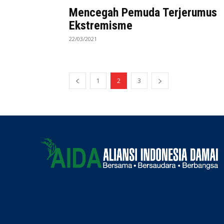
Mencegah Pemuda Terjerumus
Ekstremisme
22/03/2021
1
2
3