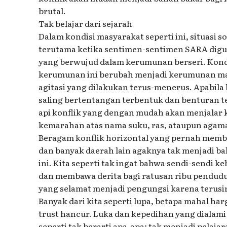
brutal.
Tak belajar dari sejarah
Dalam kondisi masyarakat seperti ini, situasi s
terutama ketika sentimen-sentimen SARA dig
yang berwujud dalam kerumunan berseri. Kondi
kerumunan ini berubah menjadi kerumunan ma
agitasi yang dilakukan terus-menerus. Apabi
saling bertentangan terbentuk dan benturan te
api konflik yang dengan mudah akan menjala
kemarahan atas nama suku, ras, ataupun agam
Beragam konflik horizontal yang pernah memba
dan banyak daerah lain agaknya tak menjadi ba
ini. Kita seperti tak ingat bahwa sendi-sendi
dan membawa derita bagi ratusan ribu pendudu
yang selamat menjadi pengungsi karena terusi
Banyak dari kita seperti lupa, betapa mahal har
trust hancur. Luka dan kepedihan yang dialami
seperti tak berarti apa-apa; tak menjadi pela