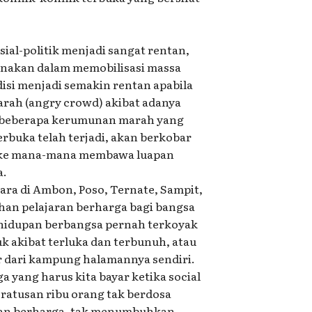
osial-politik menjadi sangat rentan,
unakan dalam memobilisasi massa
si menjadi semakin rentan apabila
rah (angry crowd) akibat adanya
la beberapa kerumunan marah yang
rbuka telah terjadi, akan berkobar
r ke mana-mana membawa luapan
a.
ra di Ambon, Poso, Ternate, Sampit,
han pelajaran berharga bagi bangsa
 kehidupan berbangsa pernah terkoyak
k akibat terluka dan terbunuh, atau
r dari kampung halamannya sendiri.
ga yang harus kita bayar ketika social
 ratusan ribu orang tak berdosa
jaran berharga, tak menumbuhkan