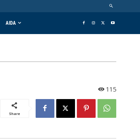
AIDA
115
Share