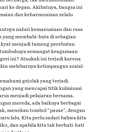
hari ke depan. Akibatnya, bangsa ini
amaian dan keharmonisan selalu
utnya naluri kemanusiaan dan rasa
ik yang membabi-buta di sebagian
rakyat menjadi tameng perebutan
na tumbuhnya semangat keagamaan
eri ini? Ataukah ini terjadi karena
kin melebarnya ketimpangan sosial-
emahami gejolak yang terjadi.
gan yang mencapai titik kulminasi
harus menjadi pelajaran bersama.
ngan mereda, ada baiknya berbagai
k, menekan tombol “pause”, dengan
ru lalu. Kita perlu sadari bahwa kita
ko, dan apabila kita tak berhati-hati
 penderitaan.