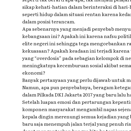
sikap kehati-hatian dalam berinteraksi di hari-
seperti hidup dalam situasi rentan karena ked
dalam posisi terancam.
Apa sebenarnya yang menjadi penyebab menyus
kebangsaan ini? Apakah ini karena nafsu polit
elite negeri ini sehingga tega mengorbankan 
kekuasaan? Apakah keadaan ini terjadi kare
yang “overdosis” pada sebagian kelompok di neg
meningkatnya kecemburuan sosial akibat sema
ekonomi?
Banyak pertanyaan yang perlu dijawab untuk m
Namun, apa pun penyebabnya, beragam ketegan
dalam Pilkada DKI Jakarta 2017 yang baru lalu 
Setelah luapan emosi dan pertarungan kepenti
komponen masyarakat mengambil napas sejena
kepala dingin merenungi semua kejadian yang ba
baru saja menempuh jalan terjal yang penuh risi
dapat mengantarkan bangsa kita ke tepi jurang