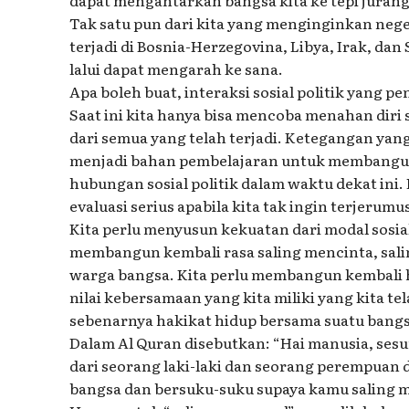
Tak satu pun dari kita yang menginginkan nege
terjadi di Bosnia-Herzegovina, Libya, Irak, da
lalui dapat mengarah ke sana.
Apa boleh buat, interaksi sosial politik yang pe
Saat ini kita hanya bisa mencoba menahan dir
dari semua yang telah terjadi. Ketegangan yang
menjadi bahan pembelajaran untuk membangun
hubungan sosial politik dalam waktu dekat ini. P
evaluasi serius apabila kita tak ingin terjerum
Kita perlu menyusun kekuatan dari modal sosia
membangun kembali rasa saling mencinta, salin
warga bangsa. Kita perlu membangun kembali ha
nilai kebersamaan yang kita miliki yang kita t
sebenarnya hakikat hidup bersama suatu bang
Dalam Al Quran disebutkan: “Hai manusia, s
dari seorang laki-laki dan seorang perempuan
bangsa dan bersuku-suku supaya kamu saling m