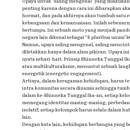
Upaya untuk “saling mengenal” yang dilakuka
penting karena dengan cara ini diharapkan aka
hormat, dan pada akhirnya akan tumbuh satu r
kebangsaan dan kemanusiaan. Inilah sebenarn
bertumpu. Ini sebuah moto yang menjadi pand
negara lain dikenal sebagai “E pluribus unum
Namun, upaya saling mengenal, saling mencinta,
diletakkan hanya dalam alam pikiran. Upaya in
nyata sehari-hari. Prinsip Bhinneka Tunggal Ika,
atau multikulturalisme, menuntut sebuah langk
energetik (energetic engagement).
Artinya, dalam keragaman kehidupan, harus te
intra komunitas secara dinamis sehingga tumb
dalam ke-Bhinneka Tunggal Ika-an, setiap kel
memegang identitas masing-masing, perbedaan i
isolatif; setiap kelompok harus selalu dalam h
lain.
Dengan kata lain, kehidupan berbangsa yang 