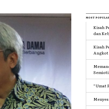
MOST POPULA
Kisah P
dan Ke
Kisah P
Angkot 
Memanda
Semioti
“Umat P
Menyesa