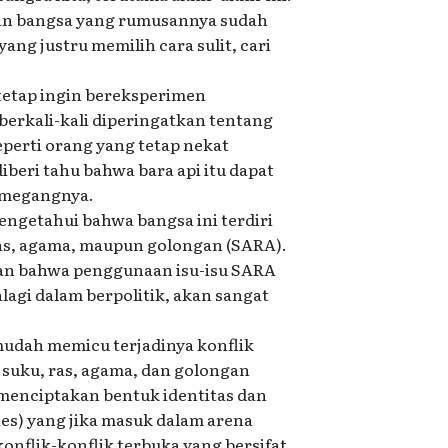
an bangsa yang rumusannya sudah
yang justru memilih cara sulit, cari
tetap ingin bereksperimen
erkali-kali diperingatkan tentang
perti orang yang tetap nekat
eri tahu bahwa bara api itu dapat
emegangnya.
engetahui bahwa bangsa ini terdiri
ras, agama, maupun golongan (SARA).
tan bahwa penggunaan isu-isu SARA
lagi dalam berpolitik, akan sangat
mudah memicu terjadinya konflik
 suku, ras, agama, dan golongan
 menciptakan bentuk identitas dan
lties) yang jika masuk dalam arena
onflik-konflik terbuka yang bersifat