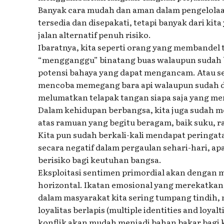
Banyak cara mudah dan aman dalam pengelola
tersedia dan disepakati, tetapi banyak dari kita 
jalan alternatif penuh risiko.
Ibaratnya, kita seperti orang yang membandel 
“mengganggu” binatang buas walaupun sudah b
potensi bahaya yang dapat mengancam. Atau se
mencoba memegang bara api walaupun sudah dib
melumatkan telapak tangan siapa saja yang m
Dalam kehidupan berbangsa, kita juga sudah m
atas ramuan yang begitu beragam, baik suku, 
Kita pun sudah berkali-kali mendapat peringa
secara negatif dalam pergaulan sehari-hari, apa
berisiko bagi keutuhan bangsa.
Eksploitasi sentimen primordial akan dengan 
horizontal. Ikatan emosional yang merekatkan
dalam masyarakat kita sering tumpang tindih,
loyalitas berlapis (multiple identities and loya
konflik akan mudah menjadi bahan bakar bagi k