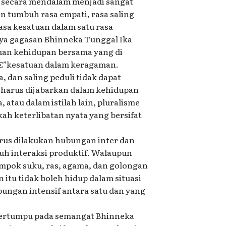
n secara mendalam menjadi sangat
n tumbuh rasa empati, rasa saling
asa kesatuan dalam satu rasa
ya gagasan Bhinneka Tunggal Ika
uan kehidupan bersama yang di
”â€”kesatuan dalam keragaman.
 dan saling peduli tidak dapat
i harus dijabarkan dalam kehidupan
 atau dalam istilah lain, pluralisme
ah keterlibatan nyata yang bersifat
rus dilakukan hubungan inter dan
uh interaksi produktif. Walaupun
ompok suku, ras, agama, dan golongan
tu tidak boleh hidup dalam situasi
ubungan intensif antara satu dan yang
bertumpu pada semangat Bhinneka