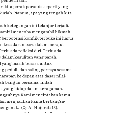
ri kita porak poranda seperti yang
n Suriah. Namun, apa yang tengah kita
nuh ketegangan ini telanjur terjadi.
i sambil mencoba mengambil hikmah
 berpotensi konflik terbuka ini harus
 kesadaran baru dalam merajut
erlu ada refleksi diri. Perlu ada
us dalam kesulitan yang parah.
l yang masih tersisa untuk
g peduli, dan saling percaya sesama
rapan ke depan atas dasar nilai-
elah bangun bersama. Inilah
sa yang hidup dalam keragaman.
esungguhnya Kami menciptakan kamu
 dan menjadikan kamu berbangsa-
engenal… (Qs Al-Hujurat: 13).