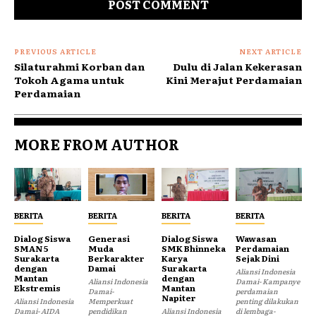
PREVIOUS ARTICLE
NEXT ARTICLE
Silaturahmi Korban dan
Dulu di Jalan Kekerasan
Tokoh Agama untuk
Kini Merajut Perdamaian
Perdamaian
MORE FROM AUTHOR
BERITA
BERITA
BERITA
BERITA
Dialog Siswa
Generasi
Dialog Siswa
Wawasan
SMAN 5
Muda
SMK Bhinneka
Perdamaian
Surakarta
Berkarakter
Karya
Sejak Dini
dengan
Damai
Surakarta
Aliansi Indonesia
Mantan
dengan
Aliansi Indonesia
Damai- Kampanye
Ekstremis
Mantan
Damai-
perdamaian
Napiter
Aliansi Indonesia
Memperkuat
penting dilakukan
Damai- AIDA
pendidikan
Aliansi Indonesia
di lembaga-