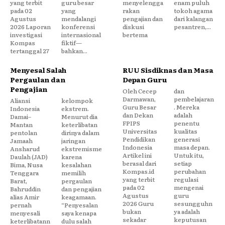
yang terbit
guru besar
menyelengga
enam puluh
pada 02
yang
rakan
tokoh agama
Agustus
mendalangi
pengajian dan
dari kalangan
2026 Laporan
konferensi
diskusi
pesantren,...
investigasi
internasional
bertema
Kompas
fiktif—
tertanggal 27
bahkan...
Menyesal Salah
RUU Sisdiknas dan Masa
Pergaulan dan
Depan Guru
Pengajian
Oleh Cecep
dan
Darmawan,
pembelajaran
Aliansi
kelompok
Guru Besar
. Mereka
Indonesia
ekstrem.
dan Dekan
adalah
Damai–
Menurut dia
FPIPS
penentu
Mantan
keterlibatan
Universitas
kualitas
pentolan
dirinya dalam
Pendidikan
generasi
Jamaah
jaringan
Indonesia
masa depan.
Ansharud
ekstremisme
Artikel ini
Untuk itu,
Daulah (JAD)
karena
berasal dari
setiap
Bima, Nusa
kesalahan
Kompas.id
perubahan
Tenggara
memilih
yang terbit
regulasi
Barat,
pergaulan
pada 02
mengenai
Bahruddin
dan pengajian
Agustus
guru
alias Amir
keagamaan.
2026 Guru
sesungguhn
pernah
“Penyesalan
bukan
ya adalah
menyesali
saya kenapa
sekadar
keputusan
keterlibatann
dulu salah