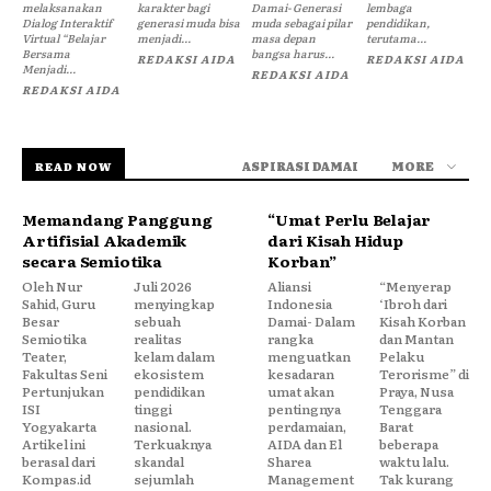
melaksanakan
karakter bagi
Damai- Generasi
lembaga
Dialog Interaktif
generasi muda bisa
muda sebagai pilar
pendidikan,
Virtual “Belajar
menjadi...
masa depan
terutama...
Bersama
bangsa harus...
REDAKSI AIDA
REDAKSI AIDA
Menjadi...
REDAKSI AIDA
REDAKSI AIDA
ASPIRASI DAMAI
MORE
READ NOW
Memandang Panggung
“Umat Perlu Belajar
Artifisial Akademik
dari Kisah Hidup
secara Semiotika
Korban”
Oleh Nur
Juli 2026
Aliansi
“Menyerap
Sahid, Guru
menyingkap
Indonesia
‘Ibroh dari
Besar
sebuah
Damai- Dalam
Kisah Korban
Semiotika
realitas
rangka
dan Mantan
Teater,
kelam dalam
menguatkan
Pelaku
Fakultas Seni
ekosistem
kesadaran
Terorisme” di
Pertunjukan
pendidikan
umat akan
Praya, Nusa
ISI
tinggi
pentingnya
Tenggara
Yogyakarta
nasional.
perdamaian,
Barat
Artikel ini
Terkuaknya
AIDA dan El
beberapa
berasal dari
skandal
Sharea
waktu lalu.
Kompas.id
sejumlah
Management
Tak kurang