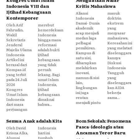
Kongres Umat Islam
Menguatkan Nalar
Indonesia VIII dan
Kritis Mahasiswa
Ijtihad Kebangsaan
Aliansi
masuk
Kontemporer
Indonesia
doktrin
Damai- Dunia
ekstrem
Oleh Arif
merebut
akademik
yang
Fahrudin,
kemerdekaan
acap menjadi
menyasar
Wakil
Indonesia
medan laga
mahasiswa.
Sekretaris
hingga masa
pelbagai
Keresahan ini
Jenderal
reformasi
pemikiran.
yang melatari
Majelis Ulama
adalah bukti
Kampus di
diselenggara
Indonesia
ijtihad
satu sisi,
kannya
Artikel ini
kebangsaan
diharapkan
Diskusi
berasal dari
yang tidak
melahirkan
Indonesia
Kompas.id
pernah
inovasi,
Tangguh
yang terbit
lekang. Bagi
namun di sisi
yang
pada 24 Juli
umat Islam
lain,
diselenggara
2026
Indonesia,
lingkungan
kan AIDA
Kongres
ijtihad
ini juga
bekerja
Umat Islam
kebangsaan
rentan
sama...
Indonesia
dimaknai
menjadi pintu
dari masa
bahwa...
perjuangan
Semua Anak adalah Kita
Bom Sekolah: Fenomena
Pasca-ideologis atau
Oleh David
Indonesia
Ancaman Teror Baru
Krisna Alka,
hari ini
Alumni
tumbuh