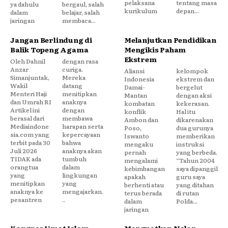
pelaksana
tentang masa
ya dahulu
bergaul, salah
kurikulum
depan...
dalam
belajar, salah
jaringan
membaca...
Jangan Berlindung di
Melanjutkan Pendidikan
Balik Topeng Agama
Mengikis Paham
Ekstrem
Oleh Dahnil
dengan rasa
Anzar
curiga.
Aliansi
kelompok
Simanjuntak,
Mereka
Indonesia
ekstrem dan
Wakil
datang
Damai-
bergelut
Menteri Haji
menitipkan
Mantan
dengan aksi
dan Umrah RI
anaknya
kombatan
kekerasan.
Artikel ini
dengan
konflik
Hal itu
berasal dari
membawa
Ambon dan
dikarenakan
Mediaindone
harapan serta
Poso,
dua gurunya
sia.com yang
kepercayaan
Iswanto
memberikan
terbit pada 30
bahwa
mengaku
instruksi
Juli 2026
anaknya akan
pernah
yang berbeda.
TIDAK ada
tumbuh
mengalami
“Tahun 2004
orangtua
dalam
kebimbangan
saya dipanggil
yang
lingkungan
apakah
guru saya
menitipkan
yang
berhenti atau
yang ditahan
anaknya ke
mengajarkan.
terus berada
di rutan
pesantren
..
dalam
Polda...
jaringan