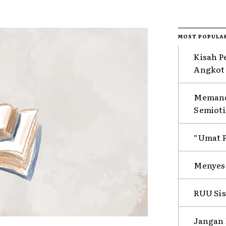
MOST POPULA
Kisah P
Angkot 
Memanda
Semioti
“Umat P
Menyesa
RUU Sis
Jangan 