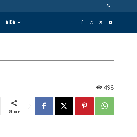
AIDA
498
Share