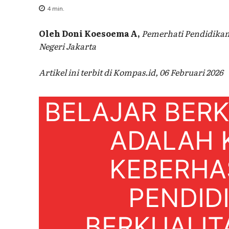
4
min.
Oleh
Doni Koesoema A,
Pemerhati Pendidikan
Negeri Jakarta
Artikel ini terbit di Kompas.id, 06 Februari 2026
BELAJAR BER
ADALAH 
KEBERHA
PENDID
BERKUALITA