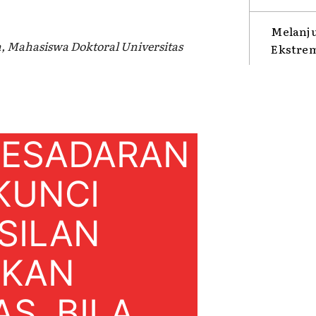
Melanju
, Mahasiswa Doktoral Universitas
Ekstre
KESADARAN
KUNCI
SILAN
IKAN
S. BILA