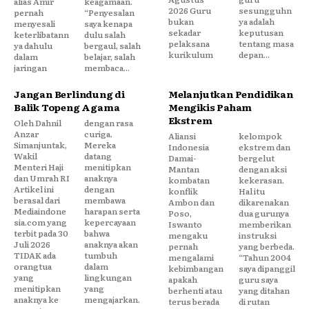
alias Amir
keagamaan.
2026 Guru
sesungguhn
pernah
“Penyesalan
bukan
ya adalah
menyesali
saya kenapa
sekadar
keputusan
keterlibatann
dulu salah
pelaksana
tentang masa
ya dahulu
bergaul, salah
kurikulum
depan...
dalam
belajar, salah
jaringan
membaca...
Jangan Berlindung di
Melanjutkan Pendidikan
Balik Topeng Agama
Mengikis Paham
Ekstrem
Oleh Dahnil
dengan rasa
Anzar
curiga.
Aliansi
kelompok
Simanjuntak,
Mereka
Indonesia
ekstrem dan
Wakil
datang
Damai-
bergelut
Menteri Haji
menitipkan
Mantan
dengan aksi
dan Umrah RI
anaknya
kombatan
kekerasan.
Artikel ini
dengan
konflik
Hal itu
berasal dari
membawa
Ambon dan
dikarenakan
Mediaindone
harapan serta
Poso,
dua gurunya
sia.com yang
kepercayaan
Iswanto
memberikan
terbit pada 30
bahwa
mengaku
instruksi
Juli 2026
anaknya akan
pernah
yang berbeda.
TIDAK ada
tumbuh
mengalami
“Tahun 2004
orangtua
dalam
kebimbangan
saya dipanggil
yang
lingkungan
apakah
guru saya
menitipkan
yang
berhenti atau
yang ditahan
anaknya ke
mengajarkan.
terus berada
di rutan