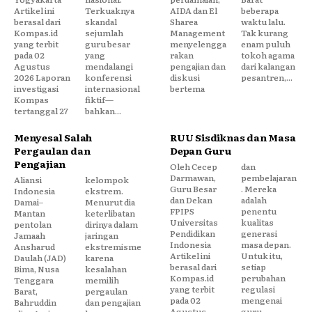
Artikel ini
Terkuaknya
AIDA dan El
beberapa
berasal dari
skandal
Sharea
waktu lalu.
Kompas.id
sejumlah
Management
Tak kurang
yang terbit
guru besar
menyelengga
enam puluh
pada 02
yang
rakan
tokoh agama
Agustus
mendalangi
pengajian dan
dari kalangan
2026 Laporan
konferensi
diskusi
pesantren,...
investigasi
internasional
bertema
Kompas
fiktif—
tertanggal 27
bahkan...
Menyesal Salah
RUU Sisdiknas dan Masa
Pergaulan dan
Depan Guru
Pengajian
Oleh Cecep
dan
Darmawan,
pembelajaran
Aliansi
kelompok
Guru Besar
. Mereka
Indonesia
ekstrem.
dan Dekan
adalah
Damai–
Menurut dia
FPIPS
penentu
Mantan
keterlibatan
Universitas
kualitas
pentolan
dirinya dalam
Pendidikan
generasi
Jamaah
jaringan
Indonesia
masa depan.
Ansharud
ekstremisme
Artikel ini
Untuk itu,
Daulah (JAD)
karena
berasal dari
setiap
Bima, Nusa
kesalahan
Kompas.id
perubahan
Tenggara
memilih
yang terbit
regulasi
Barat,
pergaulan
pada 02
mengenai
Bahruddin
dan pengajian
Agustus
guru