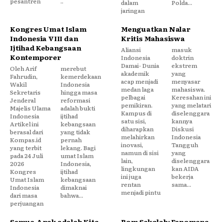
pesantren
..
dalam
Polda...
jaringan
Kongres Umat Islam
Menguatkan Nalar
Indonesia VIII dan
Kritis Mahasiswa
Ijtihad Kebangsaan
Aliansi
masuk
Kontemporer
Indonesia
doktrin
Damai- Dunia
ekstrem
Oleh Arif
merebut
akademik
yang
Fahrudin,
kemerdekaan
acap menjadi
menyasar
Wakil
Indonesia
medan laga
mahasiswa.
Sekretaris
hingga masa
pelbagai
Keresahan ini
Jenderal
reformasi
pemikiran.
yang melatari
Majelis Ulama
adalah bukti
Kampus di
diselenggara
Indonesia
ijtihad
satu sisi,
kannya
Artikel ini
kebangsaan
diharapkan
Diskusi
berasal dari
yang tidak
melahirkan
Indonesia
Kompas.id
pernah
inovasi,
Tangguh
yang terbit
lekang. Bagi
namun di sisi
yang
pada 24 Juli
umat Islam
lain,
diselenggara
2026
Indonesia,
lingkungan
kan AIDA
Kongres
ijtihad
ini juga
bekerja
Umat Islam
kebangsaan
rentan
sama...
Indonesia
dimaknai
menjadi pintu
dari masa
bahwa...
perjuangan
Semua Anak adalah Kita
Bom Sekolah: Fenomena