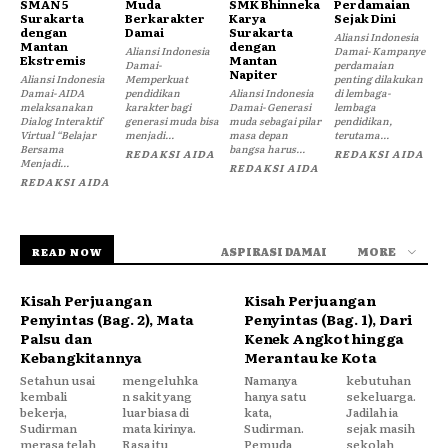
SMAN 5
Muda
SMK Bhinneka
Perdamaian
Surakarta
Berkarakter
Karya
Sejak Dini
dengan
Damai
Surakarta
Aliansi Indonesia
Mantan
dengan
Aliansi Indonesia
Damai- Kampanye
Ekstremis
Mantan
Damai-
perdamaian
Napiter
Aliansi Indonesia
Memperkuat
penting dilakukan
Damai- AIDA
pendidikan
Aliansi Indonesia
di lembaga-
melaksanakan
karakter bagi
Damai- Generasi
lembaga
Dialog Interaktif
generasi muda bisa
muda sebagai pilar
pendidikan,
Virtual “Belajar
menjadi...
masa depan
terutama...
Bersama
bangsa harus...
REDAKSI AIDA
REDAKSI AIDA
Menjadi...
REDAKSI AIDA
REDAKSI AIDA
ASPIRASI DAMAI
MORE
READ NOW
Kisah Perjuangan
Kisah Perjuangan
Penyintas (Bag. 2), Mata
Penyintas (Bag. 1), Dari
Palsu dan
Kenek Angkot hingga
Kebangkitannya
Merantau ke Kota
Setahun usai
mengeluhka
Namanya
kebutuhan
kembali
n sakit yang
hanya satu
sekeluarga.
bekerja,
luar biasa di
kata,
Jadilah ia
Sudirman
mata kirinya.
Sudirman.
sejak masih
merasa telah
Rasa itu
Pemuda
sekolah