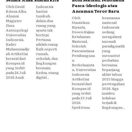
Pasca-ideologis atau
Oleh David
Indonesia
Ancaman Teror Baru
Krisna Alka,
hari ini
Alumni
tumbuh
Oleh
keamanan
Magister
dalam dua
Stanislaus
nasional
Ilmu
ruang yang
Riyanta,
Indonesia
Antropologi
nyaris tak
Dosen Kajian
sedang
Universitas
bertepi.
Ketahanan
mengalami
Indonesia,
Pertama
Nasional,
anomali
Kader
adalah ruang
Sekolah
paradigmatik
Muhammadiy
fisik seperti
Pascasarjana
yang
ah Artikel ini
rumah,
Pembanguna
menuntut
berasal dari
sekolah, dan
n
perhatian
Kompas.id
lingkungan
Berkelanjuta
bersama.
yang terbit
bermain.
n, Universitas
Sepanjang
pada 24 Juli
Kedua, ruang
Indonesia
akhir tahun
2026 Anak
digital...
Artikel ini
2025 hingga
berasal dari
pertengahan
Kompas.id
2026, tiga
yang terbit
insiden
pada 23 Juli
ledakan
2026.
terjadi di
Spektrum
lingkungan...