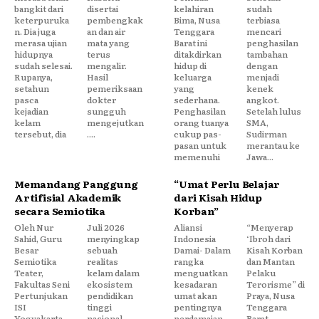
bangkit dari
disertai
kelahiran
sudah
keterpuruka
pembengkak
Bima, Nusa
terbiasa
n. Dia juga
an dan air
Tenggara
mencari
merasa ujian
mata yang
Barat ini
penghasilan
hidupnya
terus
ditakdirkan
tambahan
sudah selesai.
mengalir.
hidup di
dengan
Rupanya,
Hasil
keluarga
menjadi
setahun
pemeriksaan
yang
kenek
pasca
dokter
sederhana.
angkot.
kejadian
sungguh
Penghasilan
Setelah lulus
kelam
mengejutkan
orang tuanya
SMA,
tersebut, dia
....
cukup pas-
Sudirman
pasan untuk
merantau ke
memenuhi
Jawa...
Memandang Panggung
“Umat Perlu Belajar
Artifisial Akademik
dari Kisah Hidup
secara Semiotika
Korban”
Oleh Nur
Juli 2026
Aliansi
“Menyerap
Sahid, Guru
menyingkap
Indonesia
‘Ibroh dari
Besar
sebuah
Damai- Dalam
Kisah Korban
Semiotika
realitas
rangka
dan Mantan
Teater,
kelam dalam
menguatkan
Pelaku
Fakultas Seni
ekosistem
kesadaran
Terorisme” di
Pertunjukan
pendidikan
umat akan
Praya, Nusa
ISI
tinggi
pentingnya
Tenggara
Yogyakarta
nasional.
perdamaian,
Barat