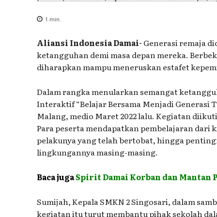
1
min.
Aliansi Indonesia Damai-
Generasi remaja di
ketangguhan demi masa depan mereka. Berbeka
diharapkan mampu meneruskan estafet kepemi
Dalam rangka menularkan semangat ketangguh
Interaktif “Belajar Bersama Menjadi Generasi 
Malang, medio Maret 2022 lalu. Kegiatan diikuti
Para peserta mendapatkan pembelajaran dari k
pelakunya yang telah bertobat, hingga pentin
lingkungannya masing-masing.
Baca juga
Spirit Damai Korban dan Mantan 
Sumijah, Kepala SMKN 2 Singosari, dalam s
kegiatan itu turut membantu pihak sekolah da