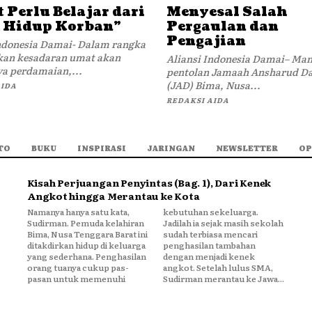
 Perlu Belajar dari
Menyesal Salah
 Hidup Korban”
Pergaulan dan
Pengajian
Indonesia Damai- Dalam rangka
an kesadaran umat akan
Aliansi Indonesia Damai– Ma
a perdamaian,...
pentolan Jamaah Ansharud D
(JAD) Bima, Nusa...
AIDA
REDAKSI AIDA
TO
BUKU
INSPIRASI
JARINGAN
NEWSLETTER
OP
Kisah Perjuangan Penyintas (Bag. 1), Dari Kenek
Angkot hingga Merantau ke Kota
Namanya hanya satu kata,
kebutuhan sekeluarga.
Sudirman. Pemuda kelahiran
Jadilah ia sejak masih sekolah
Bima, Nusa Tenggara Barat ini
sudah terbiasa mencari
ditakdirkan hidup di keluarga
penghasilan tambahan
yang sederhana. Penghasilan
dengan menjadi kenek
orang tuanya cukup pas-
angkot. Setelah lulus SMA,
pasan untuk memenuhi
Sudirman merantau ke Jawa...