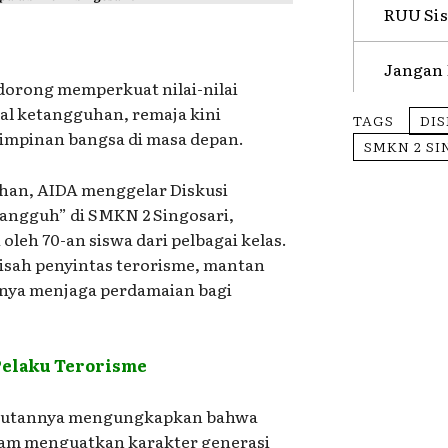
RUU Sis
Jangan 
dorong memperkuat nilai-nilai
l ketangguhan, remaja kini
TAGS
DIS
mpinan bangsa di masa depan.
SMKN 2 S
an, AIDA menggelar Diskusi
Tangguh” di SMKN 2 Singosari,
 oleh 70-an siswa dari pelbagai kelas.
isah penyintas terorisme, mantan
gnya menjaga perdamaian bagi
Pelaku Terorisme
ambutannya mengungkapkan bahwa
lam menguatkan karakter generasi