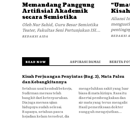
Memandang Panggung
“Umat
Artifisial Akademik
Kisah
secara Semiotika
Aliansi 
menguatk
Oleh Nur Sahid, Guru Besar Semiotika
pentingny
Teater, Fakultas Seni Pertunjukan ISI...
REDAKSI 
REDAKSI AIDA
ASPIRASI DAMAI
BERITA FO
READ NOW
Kisah Perjuangan Penyintas (Bag. 2), Mata Palsu
dan Kebangkitannya
Setahun usai kembali bekerja,
mengeluhkan sakit yang luar
Sudirman merasa telah
biasa di mata kirinya. Rasa itu
bangkit dari keterpurukan.
disertai pembengkakan dan
Dia juga merasa ujian
air mata yang terus mengalir.
hidupnya sudah selesai.
Hasil pemeriksaan dokter
Rupanya, setahun pasca
sungguh mengejutkan....
kejadian kelam tersebut, dia