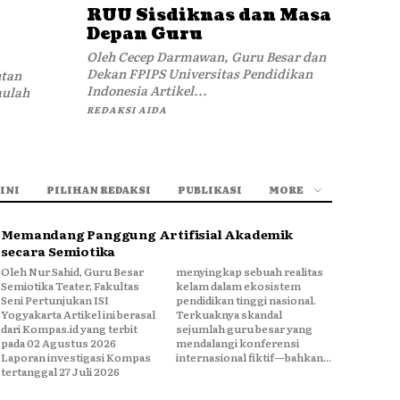
RUU Sisdiknas dan Masa
Depan Guru
Oleh Cecep Darmawan, Guru Besar dan
Dekan FPIPS Universitas Pendidikan
ntan
Indonesia Artikel...
aulah
REDAKSI AIDA
INI
PILIHAN REDAKSI
PUBLIKASI
MORE
Memandang Panggung Artifisial Akademik
secara Semiotika
Oleh Nur Sahid, Guru Besar
menyingkap sebuah realitas
Semiotika Teater, Fakultas
kelam dalam ekosistem
Seni Pertunjukan ISI
pendidikan tinggi nasional.
Yogyakarta Artikel ini berasal
Terkuaknya skandal
dari Kompas.id yang terbit
sejumlah guru besar yang
pada 02 Agustus 2026
mendalangi konferensi
Laporan investigasi Kompas
internasional fiktif—bahkan...
tertanggal 27 Juli 2026