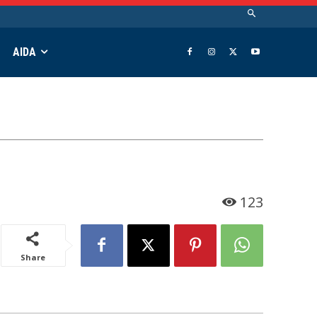
AIDA
123
Share