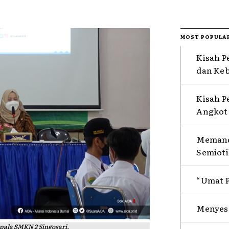
MOST POPULA
Kisah P
dan Ke
Kisah P
Angkot 
Memanda
Semioti
“Umat P
Menyesa
epala SMKN 2 Singosari.