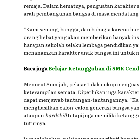
remaja. Dalam hematnya, penguatan karakter
arah pembangunan bangsa di masa mendatang
“Kami senang, bangga, dan bahagia karena har
orang hebat yang akan memberikan banyak inspi
harapan sekolah selaku lembaga pendidikan y
menanamkan karakter anak bangsa ini untuk ma
Baca juga
Belajar Ketangguhan di SMK Cend
Menurut Sumijah, pelajar tidak cukup mengua
keterampilan semata. Diperlukan juga karakt
dapat menjawab tantangan-tantangannya. “Ka
menghasilkan calon-calon generasi bangsa ya
ataupun
hardskill
tetapi juga memiliki ketangg
tuturnya.
Ia menjelaskan, pelajar yang mengikuti kegiatan