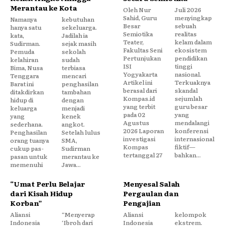
Merantau ke Kota
Oleh Nur
Juli 2026
Sahid, Guru
menyingkap
Namanya
kebutuhan
Besar
sebuah
hanya satu
sekeluarga.
Semiotika
realitas
kata,
Jadilah ia
Teater,
kelam dalam
Sudirman.
sejak masih
Fakultas Seni
ekosistem
Pemuda
sekolah
Pertunjukan
pendidikan
kelahiran
sudah
ISI
tinggi
Bima, Nusa
terbiasa
Yogyakarta
nasional.
Tenggara
mencari
Artikel ini
Terkuaknya
Barat ini
penghasilan
berasal dari
skandal
ditakdirkan
tambahan
Kompas.id
sejumlah
hidup di
dengan
yang terbit
guru besar
keluarga
menjadi
pada 02
yang
yang
kenek
Agustus
mendalangi
sederhana.
angkot.
2026 Laporan
konferensi
Penghasilan
Setelah lulus
investigasi
internasional
orang tuanya
SMA,
Kompas
fiktif—
cukup pas-
Sudirman
tertanggal 27
bahkan...
pasan untuk
merantau ke
memenuhi
Jawa...
“Umat Perlu Belajar
Menyesal Salah
dari Kisah Hidup
Pergaulan dan
Korban”
Pengajian
Aliansi
“Menyerap
Aliansi
kelompok
Indonesia
‘Ibroh dari
Indonesia
ekstrem.