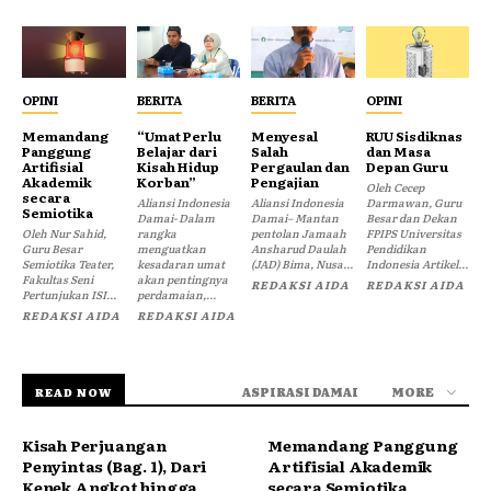
OPINI
BERITA
BERITA
OPINI
Memandang
“Umat Perlu
Menyesal
RUU Sisdiknas
Panggung
Belajar dari
Salah
dan Masa
Artifisial
Kisah Hidup
Pergaulan dan
Depan Guru
Akademik
Korban”
Pengajian
Oleh Cecep
secara
Aliansi Indonesia
Aliansi Indonesia
Darmawan, Guru
Semiotika
Damai- Dalam
Damai– Mantan
Besar dan Dekan
Oleh Nur Sahid,
rangka
pentolan Jamaah
FPIPS Universitas
Guru Besar
menguatkan
Ansharud Daulah
Pendidikan
Semiotika Teater,
kesadaran umat
(JAD) Bima, Nusa...
Indonesia Artikel...
Fakultas Seni
akan pentingnya
REDAKSI AIDA
REDAKSI AIDA
Pertunjukan ISI...
perdamaian,...
REDAKSI AIDA
REDAKSI AIDA
ASPIRASI DAMAI
MORE
READ NOW
Kisah Perjuangan
Memandang Panggung
Penyintas (Bag. 1), Dari
Artifisial Akademik
Kenek Angkot hingga
secara Semiotika