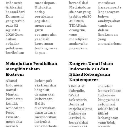
Indonesia
masa depan.
berasal dari
membawa
Artikel ini
Untuk itu,
Mediaindone
harapan serta
berasal dari
setiap
sia.com yang
kepercayaan
Kompas.id
perubahan
terbit pada 30
bahwa
yang terbit
regulasi
Juli 2026
anaknya akan
pada 02
mengenai
TIDAK ada
tumbuh
Agustus
guru
orangtua
dalam
2026 Guru
sesungguhn
yang
lingkungan
bukan
ya adalah
menitipkan
yang
sekadar
keputusan
anaknya ke
mengajarkan.
pelaksana
tentang masa
pesantren
..
kurikulum
depan...
Melanjutkan Pendidikan
Kongres Umat Islam
Mengikis Paham
Indonesia VIII dan
Ekstrem
Ijtihad Kebangsaan
Kontemporer
Aliansi
kelompok
Indonesia
ekstrem dan
Oleh Arif
merebut
Damai-
bergelut
Fahrudin,
kemerdekaan
Mantan
dengan aksi
Wakil
Indonesia
kombatan
kekerasan.
Sekretaris
hingga masa
konflik
Hal itu
Jenderal
reformasi
Ambon dan
dikarenakan
Majelis Ulama
adalah bukti
Poso,
dua gurunya
Indonesia
ijtihad
Iswanto
memberikan
Artikel ini
kebangsaan
mengaku
instruksi
berasal dari
yang tidak
pernah
yang berbeda.
Kompas.id
pernah