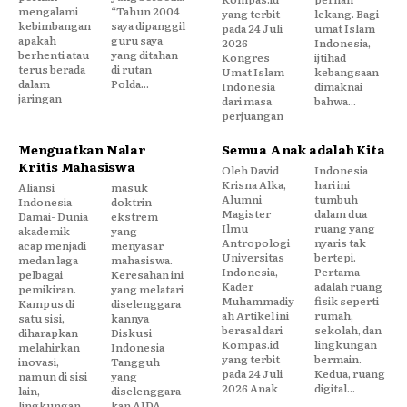
mengalami
“Tahun 2004
yang terbit
lekang. Bagi
kebimbangan
saya dipanggil
pada 24 Juli
umat Islam
apakah
guru saya
2026
Indonesia,
berhenti atau
yang ditahan
Kongres
ijtihad
terus berada
di rutan
Umat Islam
kebangsaan
dalam
Polda...
Indonesia
dimaknai
jaringan
dari masa
bahwa...
perjuangan
Menguatkan Nalar
Semua Anak adalah Kita
Kritis Mahasiswa
Oleh David
Indonesia
Krisna Alka,
hari ini
Aliansi
masuk
Alumni
tumbuh
Indonesia
doktrin
Magister
dalam dua
Damai- Dunia
ekstrem
Ilmu
ruang yang
akademik
yang
Antropologi
nyaris tak
acap menjadi
menyasar
Universitas
bertepi.
medan laga
mahasiswa.
Indonesia,
Pertama
pelbagai
Keresahan ini
Kader
adalah ruang
pemikiran.
yang melatari
Muhammadiy
fisik seperti
Kampus di
diselenggara
ah Artikel ini
rumah,
satu sisi,
kannya
berasal dari
sekolah, dan
diharapkan
Diskusi
Kompas.id
lingkungan
melahirkan
Indonesia
yang terbit
bermain.
inovasi,
Tangguh
pada 24 Juli
Kedua, ruang
namun di sisi
yang
2026 Anak
digital...
lain,
diselenggara
lingkungan
kan AIDA