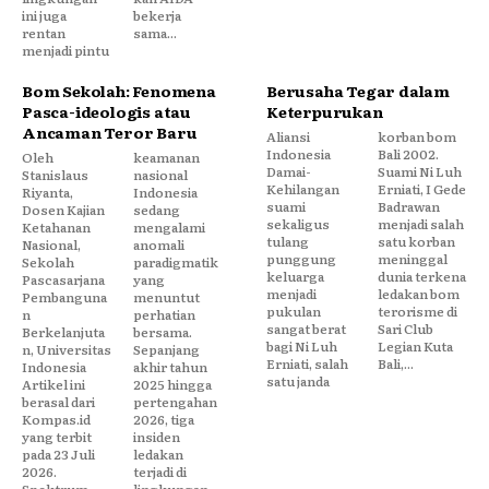
ini juga
bekerja
rentan
sama...
menjadi pintu
Bom Sekolah: Fenomena
Berusaha Tegar dalam
Pasca-ideologis atau
Keterpurukan
Ancaman Teror Baru
Aliansi
korban bom
Indonesia
Bali 2002.
Oleh
keamanan
Damai-
Suami Ni Luh
Stanislaus
nasional
Kehilangan
Erniati, I Gede
Riyanta,
Indonesia
suami
Badrawan
Dosen Kajian
sedang
sekaligus
menjadi salah
Ketahanan
mengalami
tulang
satu korban
Nasional,
anomali
punggung
meninggal
Sekolah
paradigmatik
keluarga
dunia terkena
Pascasarjana
yang
menjadi
ledakan bom
Pembanguna
menuntut
pukulan
terorisme di
n
perhatian
sangat berat
Sari Club
Berkelanjuta
bersama.
bagi Ni Luh
Legian Kuta
n, Universitas
Sepanjang
Erniati, salah
Bali,...
Indonesia
akhir tahun
satu janda
Artikel ini
2025 hingga
berasal dari
pertengahan
Kompas.id
2026, tiga
yang terbit
insiden
pada 23 Juli
ledakan
2026.
terjadi di
Spektrum
lingkungan...