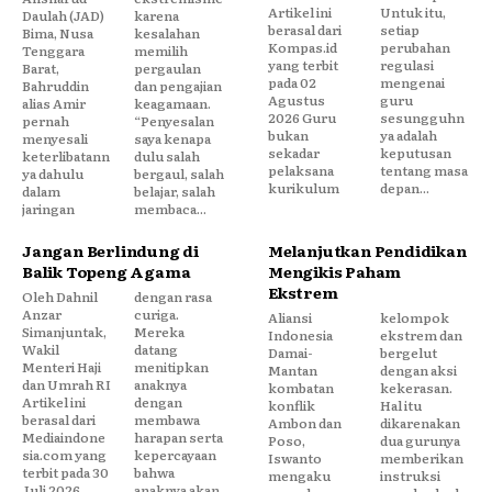
Artikel ini
Untuk itu,
Daulah (JAD)
karena
berasal dari
setiap
Bima, Nusa
kesalahan
Kompas.id
perubahan
Tenggara
memilih
yang terbit
regulasi
Barat,
pergaulan
pada 02
mengenai
Bahruddin
dan pengajian
Agustus
guru
alias Amir
keagamaan.
2026 Guru
sesungguhn
pernah
“Penyesalan
bukan
ya adalah
menyesali
saya kenapa
sekadar
keputusan
keterlibatann
dulu salah
pelaksana
tentang masa
ya dahulu
bergaul, salah
kurikulum
depan...
dalam
belajar, salah
jaringan
membaca...
Jangan Berlindung di
Melanjutkan Pendidikan
Balik Topeng Agama
Mengikis Paham
Ekstrem
Oleh Dahnil
dengan rasa
Anzar
curiga.
Aliansi
kelompok
Simanjuntak,
Mereka
Indonesia
ekstrem dan
Wakil
datang
Damai-
bergelut
Menteri Haji
menitipkan
Mantan
dengan aksi
dan Umrah RI
anaknya
kombatan
kekerasan.
Artikel ini
dengan
konflik
Hal itu
berasal dari
membawa
Ambon dan
dikarenakan
Mediaindone
harapan serta
Poso,
dua gurunya
sia.com yang
kepercayaan
Iswanto
memberikan
terbit pada 30
bahwa
mengaku
instruksi
Juli 2026
anaknya akan