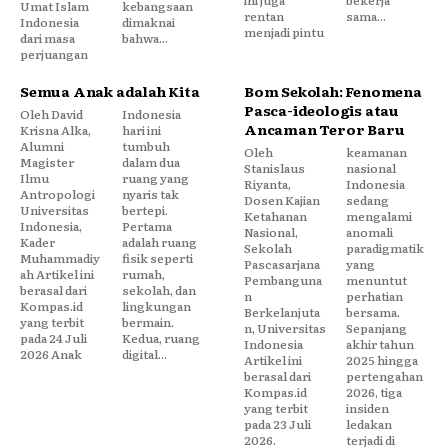
Umat Islam
kebangsaan
rentan
sama...
Indonesia
dimaknai
menjadi pintu
dari masa
bahwa...
perjuangan
Semua Anak adalah Kita
Bom Sekolah: Fenomena
Pasca-ideologis atau
Oleh David
Indonesia
Ancaman Teror Baru
Krisna Alka,
hari ini
Alumni
tumbuh
Oleh
keamanan
Magister
dalam dua
Stanislaus
nasional
Ilmu
ruang yang
Riyanta,
Indonesia
Antropologi
nyaris tak
Dosen Kajian
sedang
Universitas
bertepi.
Ketahanan
mengalami
Indonesia,
Pertama
Nasional,
anomali
Kader
adalah ruang
Sekolah
paradigmatik
Muhammadiy
fisik seperti
Pascasarjana
yang
ah Artikel ini
rumah,
Pembanguna
menuntut
berasal dari
sekolah, dan
n
perhatian
Kompas.id
lingkungan
Berkelanjuta
bersama.
yang terbit
bermain.
n, Universitas
Sepanjang
pada 24 Juli
Kedua, ruang
Indonesia
akhir tahun
2026 Anak
digital...
Artikel ini
2025 hingga
berasal dari
pertengahan
Kompas.id
2026, tiga
yang terbit
insiden
pada 23 Juli
ledakan
2026.
terjadi di