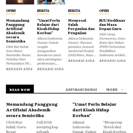
OPINI
BERITA
BERITA
OPINI
Memandang
“Umat Perlu
Menyesal
RUU Sisdiknas
Panggung
Belajar dari
Salah
dan Masa
Artifisial
Kisah Hidup
Pergaulan dan
Depan Guru
Akademik
Korban”
Pengajian
Oleh Cecep
secara
Aliansi Indonesia
Aliansi Indonesia
Darmawan, Guru
Semiotika
Damai- Dalam
Damai– Mantan
Besar dan Dekan
Oleh Nur Sahid,
rangka
pentolan Jamaah
FPIPS Universitas
Guru Besar
menguatkan
Ansharud Daulah
Pendidikan
Semiotika Teater,
kesadaran umat
(JAD) Bima, Nusa...
Indonesia Artikel...
Fakultas Seni
akan pentingnya
REDAKSI AIDA
REDAKSI AIDA
Pertunjukan ISI...
perdamaian,...
REDAKSI AIDA
REDAKSI AIDA
ASPIRASI DAMAI
MORE
READ NOW
Memandang Panggung
“Umat Perlu Belajar
Artifisial Akademik
dari Kisah Hidup
secara Semiotika
Korban”
Oleh Nur
Juli 2026
Aliansi
“Menyerap
Sahid, Guru
menyingkap
Indonesia
‘Ibroh dari
Besar
sebuah
Damai- Dalam
Kisah Korban