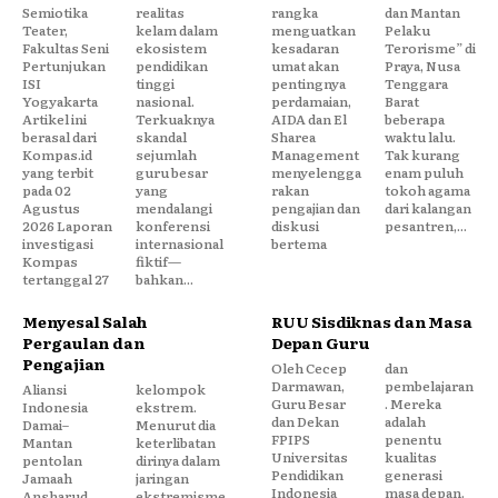
Semiotika
realitas
rangka
dan Mantan
Teater,
kelam dalam
menguatkan
Pelaku
Fakultas Seni
ekosistem
kesadaran
Terorisme” di
Pertunjukan
pendidikan
umat akan
Praya, Nusa
ISI
tinggi
pentingnya
Tenggara
Yogyakarta
nasional.
perdamaian,
Barat
Artikel ini
Terkuaknya
AIDA dan El
beberapa
berasal dari
skandal
Sharea
waktu lalu.
Kompas.id
sejumlah
Management
Tak kurang
yang terbit
guru besar
menyelengga
enam puluh
pada 02
yang
rakan
tokoh agama
Agustus
mendalangi
pengajian dan
dari kalangan
2026 Laporan
konferensi
diskusi
pesantren,...
investigasi
internasional
bertema
Kompas
fiktif—
tertanggal 27
bahkan...
Menyesal Salah
RUU Sisdiknas dan Masa
Pergaulan dan
Depan Guru
Pengajian
Oleh Cecep
dan
Darmawan,
pembelajaran
Aliansi
kelompok
Guru Besar
. Mereka
Indonesia
ekstrem.
dan Dekan
adalah
Damai–
Menurut dia
FPIPS
penentu
Mantan
keterlibatan
Universitas
kualitas
pentolan
dirinya dalam
Pendidikan
generasi
Jamaah
jaringan
Indonesia
masa depan.
Ansharud
ekstremisme