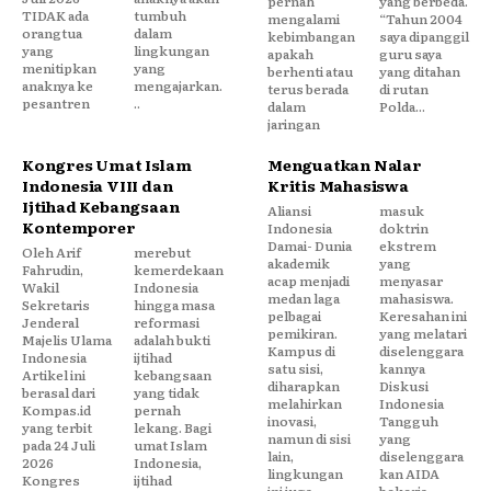
pernah
yang berbeda.
TIDAK ada
tumbuh
mengalami
“Tahun 2004
orangtua
dalam
kebimbangan
saya dipanggil
yang
lingkungan
apakah
guru saya
menitipkan
yang
berhenti atau
yang ditahan
anaknya ke
mengajarkan.
terus berada
di rutan
pesantren
..
dalam
Polda...
jaringan
Kongres Umat Islam
Menguatkan Nalar
Indonesia VIII dan
Kritis Mahasiswa
Ijtihad Kebangsaan
Aliansi
masuk
Kontemporer
Indonesia
doktrin
Damai- Dunia
ekstrem
Oleh Arif
merebut
akademik
yang
Fahrudin,
kemerdekaan
acap menjadi
menyasar
Wakil
Indonesia
medan laga
mahasiswa.
Sekretaris
hingga masa
pelbagai
Keresahan ini
Jenderal
reformasi
pemikiran.
yang melatari
Majelis Ulama
adalah bukti
Kampus di
diselenggara
Indonesia
ijtihad
satu sisi,
kannya
Artikel ini
kebangsaan
diharapkan
Diskusi
berasal dari
yang tidak
melahirkan
Indonesia
Kompas.id
pernah
inovasi,
Tangguh
yang terbit
lekang. Bagi
namun di sisi
yang
pada 24 Juli
umat Islam
lain,
diselenggara
2026
Indonesia,
lingkungan
kan AIDA
Kongres
ijtihad
ini juga
bekerja