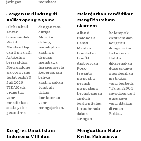
jaringan
membaca...
Jangan Berlindung di
Melanjutkan Pendidikan
Balik Topeng Agama
Mengikis Paham
Ekstrem
Oleh Dahnil
dengan rasa
Anzar
curiga.
Aliansi
kelompok
Simanjuntak,
Mereka
Indonesia
ekstrem dan
Wakil
datang
Damai-
bergelut
Menteri Haji
menitipkan
Mantan
dengan aksi
dan Umrah RI
anaknya
kombatan
kekerasan.
Artikel ini
dengan
konflik
Hal itu
berasal dari
membawa
Ambon dan
dikarenakan
Mediaindone
harapan serta
Poso,
dua gurunya
sia.com yang
kepercayaan
Iswanto
memberikan
terbit pada 30
bahwa
mengaku
instruksi
Juli 2026
anaknya akan
pernah
yang berbeda.
TIDAK ada
tumbuh
mengalami
“Tahun 2004
orangtua
dalam
kebimbangan
saya dipanggil
yang
lingkungan
apakah
guru saya
menitipkan
yang
berhenti atau
yang ditahan
anaknya ke
mengajarkan.
terus berada
di rutan
pesantren
..
dalam
Polda...
jaringan
Kongres Umat Islam
Menguatkan Nalar
Indonesia VIII dan
Kritis Mahasiswa