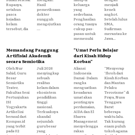
Rupanya,
Hasil
keluarga
menjadi
setahun
pemeriksaan
yang
kenek
pasca
dokter
sederhana.
angkot.
kejadian
sungguh
Penghasilan
Setelah lulus
kelam
mengejutkan
orang tuanya
SMA,
tersebut, dia
....
cukup pas-
Sudirman
pasan untuk
merantau ke
memenuhi
Jawa...
Memandang Panggung
“Umat Perlu Belajar
Artifisial Akademik
dari Kisah Hidup
secara Semiotika
Korban”
Oleh Nur
Juli 2026
Aliansi
“Menyerap
Sahid, Guru
menyingkap
Indonesia
‘Ibroh dari
Besar
sebuah
Damai- Dalam
Kisah Korban
Semiotika
realitas
rangka
dan Mantan
Teater,
kelam dalam
menguatkan
Pelaku
Fakultas Seni
ekosistem
kesadaran
Terorisme” di
Pertunjukan
pendidikan
umat akan
Praya, Nusa
ISI
tinggi
pentingnya
Tenggara
Yogyakarta
nasional.
perdamaian,
Barat
Artikel ini
Terkuaknya
AIDA dan El
beberapa
berasal dari
skandal
Sharea
waktu lalu.
Kompas.id
sejumlah
Management
Tak kurang
yang terbit
guru besar
menyelengga
enam puluh
pada 02
yang
rakan
tokoh agama