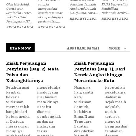
Oleh Nur Sahid,
rangka
pentolan Jamaah
FPIPS Universitas
Guru Besar
menguatkan
Ansharud Daulah
Pendidikan
Semiotika Teater,
kesadaran umat
(JAD) Bima, Nusa...
Indonesia Artikel...
Fakultas Seni
akan pentingnya
REDAKSI AIDA
REDAKSI AIDA
Pertunjukan ISI...
perdamaian,...
REDAKSI AIDA
REDAKSI AIDA
ASPIRASI DAMAI
MORE
READ NOW
Kisah Perjuangan
Kisah Perjuangan
Penyintas (Bag. 2), Mata
Penyintas (Bag. 1), Dari
Palsu dan
Kenek Angkot hingga
Kebangkitannya
Merantau ke Kota
Setahun usai
mengeluhka
Namanya
kebutuhan
kembali
n sakit yang
hanya satu
sekeluarga.
bekerja,
luar biasa di
kata,
Jadilah ia
Sudirman
mata kirinya.
Sudirman.
sejak masih
merasa telah
Rasa itu
Pemuda
sekolah
bangkit dari
disertai
kelahiran
sudah
keterpuruka
pembengkak
Bima, Nusa
terbiasa
n. Dia juga
an dan air
Tenggara
mencari
merasa ujian
mata yang
Barat ini
penghasilan
hidupnya
terus
ditakdirkan
tambahan
sudah selesai.
mengalir.
hidup di
dengan