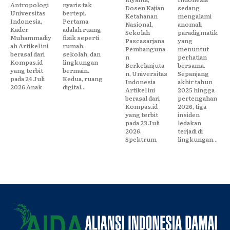
Antropologi
nyaris tak
Dosen Kajian
sedang
Universitas
bertepi.
Ketahanan
mengalami
Indonesia,
Pertama
Nasional,
anomali
Kader
adalah ruang
Sekolah
paradigmatik
Muhammadiy
fisik seperti
Pascasarjana
yang
ah Artikel ini
rumah,
Pembanguna
menuntut
berasal dari
sekolah, dan
n
perhatian
Kompas.id
lingkungan
Berkelanjuta
bersama.
yang terbit
bermain.
n, Universitas
Sepanjang
pada 24 Juli
Kedua, ruang
Indonesia
akhir tahun
2026 Anak
digital...
Artikel ini
2025 hingga
berasal dari
pertengahan
Kompas.id
2026, tiga
yang terbit
insiden
pada 23 Juli
ledakan
2026.
terjadi di
Spektrum
lingkungan...