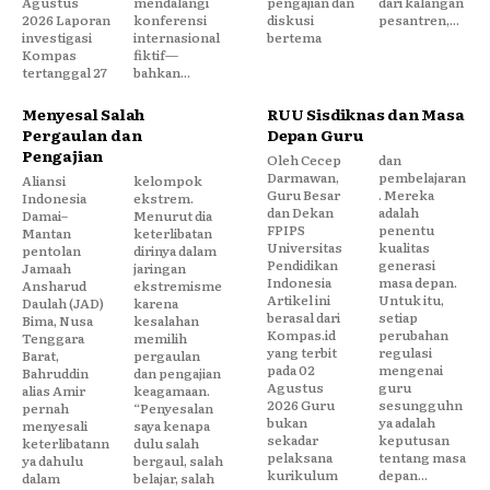
Agustus
mendalangi
pengajian dan
dari kalangan
2026 Laporan
konferensi
diskusi
pesantren,...
investigasi
internasional
bertema
Kompas
fiktif—
tertanggal 27
bahkan...
Menyesal Salah
RUU Sisdiknas dan Masa
Pergaulan dan
Depan Guru
Pengajian
Oleh Cecep
dan
Darmawan,
pembelajaran
Aliansi
kelompok
Guru Besar
. Mereka
Indonesia
ekstrem.
dan Dekan
adalah
Damai–
Menurut dia
FPIPS
penentu
Mantan
keterlibatan
Universitas
kualitas
pentolan
dirinya dalam
Pendidikan
generasi
Jamaah
jaringan
Indonesia
masa depan.
Ansharud
ekstremisme
Artikel ini
Untuk itu,
Daulah (JAD)
karena
berasal dari
setiap
Bima, Nusa
kesalahan
Kompas.id
perubahan
Tenggara
memilih
yang terbit
regulasi
Barat,
pergaulan
pada 02
mengenai
Bahruddin
dan pengajian
Agustus
guru
alias Amir
keagamaan.
2026 Guru
sesungguhn
pernah
“Penyesalan
bukan
ya adalah
menyesali
saya kenapa
sekadar
keputusan
keterlibatann
dulu salah
pelaksana
tentang masa
ya dahulu
bergaul, salah
kurikulum
depan...
dalam
belajar, salah