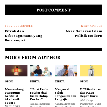
PREVIOUS ARTICLE
NEXT ARTICLE
Fitrah dan
Akar Gerakan Islam
Keberagamaan yang
Politik Modern
Berdampak
MORE FROM AUTHOR
OPINI
BERITA
BERITA
OPINI
Memandang
“Umat Perlu
Menyesal
RUU Sisdiknas
Panggung
Belajar dari
Salah
dan Masa
Artifisial
Kisah Hidup
Pergaulan dan
Depan Guru
Akademik
Korban”
Pengajian
Oleh Cecep
secara
Aliansi Indonesia
Aliansi Indonesia
Darmawan, Guru
Semiotika
Damai- Dalam
Damai– Mantan
Besar dan Dekan