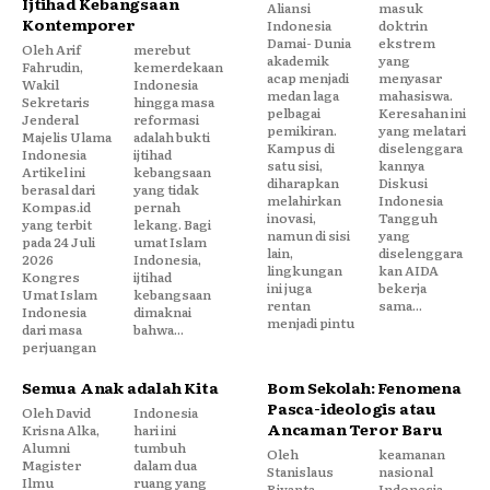
Ijtihad Kebangsaan
Aliansi
masuk
Kontemporer
Indonesia
doktrin
Damai- Dunia
ekstrem
Oleh Arif
merebut
akademik
yang
Fahrudin,
kemerdekaan
acap menjadi
menyasar
Wakil
Indonesia
medan laga
mahasiswa.
Sekretaris
hingga masa
pelbagai
Keresahan ini
Jenderal
reformasi
pemikiran.
yang melatari
Majelis Ulama
adalah bukti
Kampus di
diselenggara
Indonesia
ijtihad
satu sisi,
kannya
Artikel ini
kebangsaan
diharapkan
Diskusi
berasal dari
yang tidak
melahirkan
Indonesia
Kompas.id
pernah
inovasi,
Tangguh
yang terbit
lekang. Bagi
namun di sisi
yang
pada 24 Juli
umat Islam
lain,
diselenggara
2026
Indonesia,
lingkungan
kan AIDA
Kongres
ijtihad
ini juga
bekerja
Umat Islam
kebangsaan
rentan
sama...
Indonesia
dimaknai
menjadi pintu
dari masa
bahwa...
perjuangan
Semua Anak adalah Kita
Bom Sekolah: Fenomena
Pasca-ideologis atau
Oleh David
Indonesia
Ancaman Teror Baru
Krisna Alka,
hari ini
Alumni
tumbuh
Oleh
keamanan
Magister
dalam dua
Stanislaus
nasional
Ilmu
ruang yang
Riyanta,
Indonesia