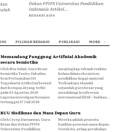
Dekan FPIPS Universitas Pendidikan
ntan
Indonesia Artikel...
aulah
REDAKSI AIDA
INI
PILIHAN REDAKSI
PUBLIKASI
MORE
Memandang Panggung Artifisial Akademik
secara Semiotika
Oleh Nur Sahid, Guru Besar
menyingkap sebuah realitas
Semiotika Teater, Fakultas
kelam dalam ekosistem
Seni Pertunjukan ISI
pendidikan tinggi nasional.
Yogyakarta Artikel ini berasal
Terkuaknya skandal
dari Kompas.id yang terbit
sejumlah guru besar yang
pada 02 Agustus 2026
mendalangi konferensi
Laporan investigasi Kompas
internasional fiktif—bahkan...
tertanggal 27 Juli 2026
RUU Sisdiknas dan Masa Depan Guru
Oleh Cecep Darmawan, Guru
Mereka adalah penentu
Besar dan Dekan FPIPS
kualitas generasi masa depan.
Universitas Pendidikan
Untuk itu, setiap perubahan