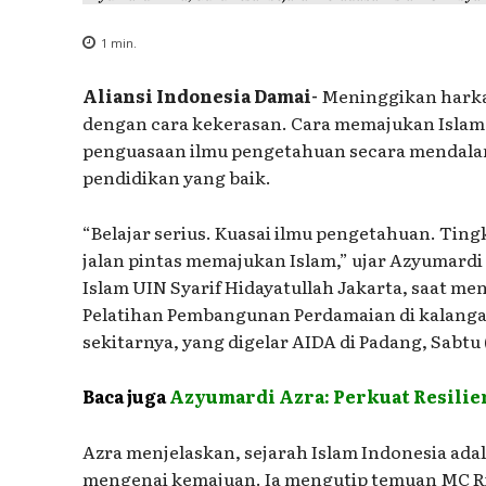
1
min.
Aliansi Indonesia Damai-
Meninggikan harka
dengan cara kekerasan. Cara memajukan Islam
penguasaan ilmu pengetahuan secara mendala
pendidikan yang baik.
“Belajar serius. Kuasai ilmu pengetahuan. Ti
jalan pintas memajukan Islam,” ujar Azyumardi
Islam UIN Syarif Hidayatullah Jakarta, saat me
Pelatihan Pembangunan Perdamaian di kalanga
sekitarnya, yang digelar AIDA di Padang, Sabtu (
Baca juga
Azyumardi Azra: Perkuat Resilie
Azra menjelaskan, sejarah Islam Indonesia ada
mengenai kemajuan. Ia mengutip temuan MC Rick