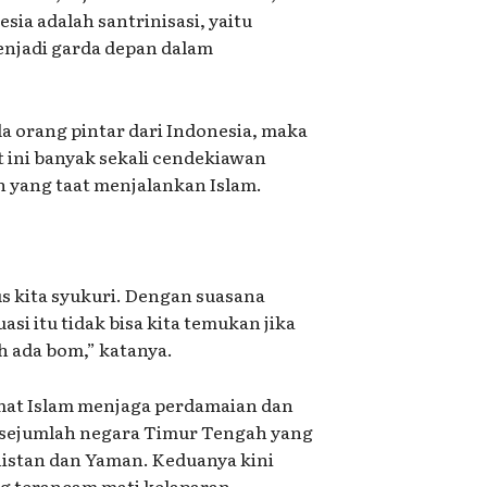
ia adalah santrinisasi, yaitu
enjadi garda depan dalam
a orang pintar dari Indonesia, maka
t ini banyak sekali cendekiawan
n yang taat menjalankan Islam.
us kita syukuri. Dengan suasana
asi itu tidak bisa kita temukan jika
 ada bom,” katanya.
umat Islam menjaga perdamaian dan
 sejumlah negara Timur Tengah yang
anistan dan Yaman. Keduanya kini
ng terancam mati kelaparan.