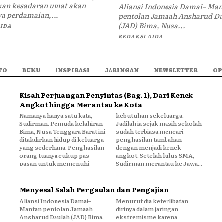
an kesadaran umat akan
Aliansi Indonesia Damai– Ma
a perdamaian,...
pentolan Jamaah Ansharud D
(JAD) Bima, Nusa...
AIDA
REDAKSI AIDA
TO
BUKU
INSPIRASI
JARINGAN
NEWSLETTER
OP
Kisah Perjuangan Penyintas (Bag. 1), Dari Kenek
Angkot hingga Merantau ke Kota
Namanya hanya satu kata,
kebutuhan sekeluarga.
Sudirman. Pemuda kelahiran
Jadilah ia sejak masih sekolah
Bima, Nusa Tenggara Barat ini
sudah terbiasa mencari
ditakdirkan hidup di keluarga
penghasilan tambahan
yang sederhana. Penghasilan
dengan menjadi kenek
orang tuanya cukup pas-
angkot. Setelah lulus SMA,
pasan untuk memenuhi
Sudirman merantau ke Jawa...
Menyesal Salah Pergaulan dan Pengajian
Aliansi Indonesia Damai–
Menurut dia keterlibatan
Mantan pentolan Jamaah
dirinya dalam jaringan
Ansharud Daulah (JAD) Bima,
ekstremisme karena