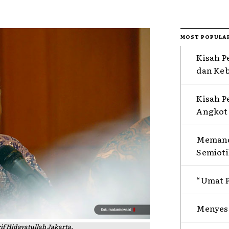
MOST POPULA
Kisah P
dan Ke
Kisah P
Angkot 
Memanda
Semioti
“Umat P
Menyesa
if Hidayatullah Jakarta.