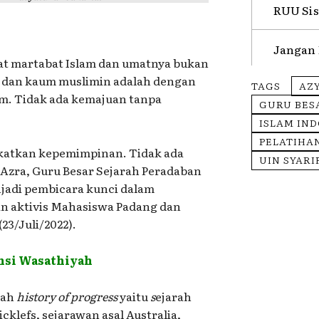
RUU Sis
Jangan 
t martabat Islam dan umatnya bukan
 dan kaum muslimin adalah dengan
TAGS
AZ
m. Tidak ada kemajuan tanpa
GURU BES
ISLAM IN
PELATIHA
ngkatkan kepemimpinan. Tidak ada
UIN SYARI
 Azra, Guru Besar Sejarah Peradaban
njadi pembicara kunci dalam
n aktivis Mahasiswa Padang dan
23/Juli/2022).
nsi Wasathiyah
lah
history of progress
yaitu
s
ejarah
lefs, sejarawan asal Australia,