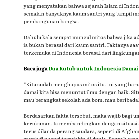
yang menyatakan bahwa sejarah Islam di Indones
semakin banyaknya kaum santri yang tampil m
pembangunan bangsa.
Dahulu kala sempat muncul mitos bahwa jika ad
ia bukan berasal dari kaum santri. Faktanya saa
terkemuka di Indonesia berasal dari lingkunga
Baca juga
Dua Kutub untuk Indonesia Damai
“Kita sudah menghapus mitos itu. Ini yang har
damai kita bisa menuntut ilmu dengan baik. Situ
mau berangkat sekolah ada bom, mau beribadah
Berdasarkan fakta tersebut, maka wajib bagi 
kerukunan. Ia membandingkan dengan situasi
terus dilanda perang saudara, seperti di Afgh
menjadi negeri termiskin di dunia. Banyak ora