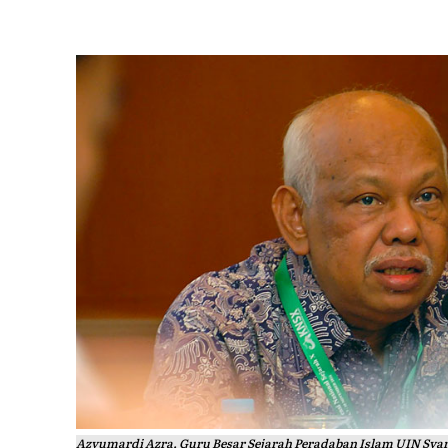
Azyumardi Azra, Guru Besar Sejarah Peradaban Islam UIN Syar