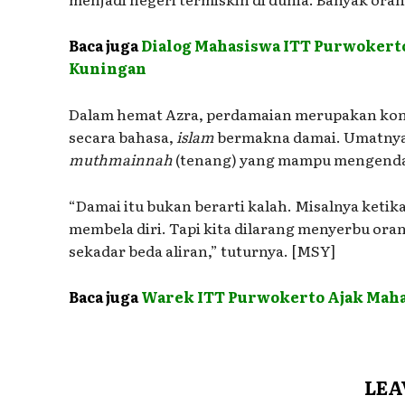
Baca juga
Dialog Mahasiswa ITT Purwokert
Kuningan
Dalam hemat Azra, perdamaian merupakan ko
secara bahasa,
islam
bermakna damai. Umatnya 
muthmainnah
(tenang) yang mampu mengenda
“Damai itu bukan berarti kalah. Misalnya ketik
membela diri. Tapi kita dilarang menyerbu ora
sekadar beda aliran,” tuturnya. [MSY]
Baca juga
Warek ITT Purwokerto Ajak Maha
LEA