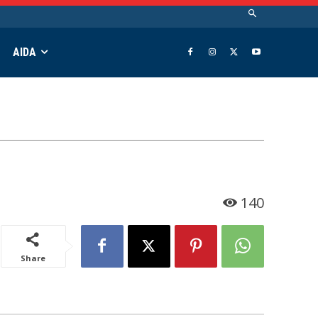
AIDA
140
Share