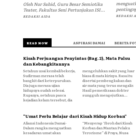
menguatk
Oleh Nur Sahid, Guru Besar Semiotika
pentingny
Teater, Fakultas Seni Pertunjukan ISI...
REDAKSI 
REDAKSI AIDA
ASPIRASI DAMAI
BERITA FO
READ NOW
Kisah Perjuangan Penyintas (Bag. 2), Mata Palsu
dan Kebangkitannya
Setahun usai kembali bekerja,
mengeluhkan sakit yang luar
Sudirman merasa telah
biasa di mata kirinya. Rasa itu
bangkit dari keterpurukan.
disertai pembengkakan dan
Dia juga merasa ujian
air mata yang terus mengalir.
hidupnya sudah selesai.
Hasil pemeriksaan dokter
Rupanya, setahun pasca
sungguh mengejutkan....
kejadian kelam tersebut, dia
“Umat Perlu Belajar dari Kisah Hidup Korban”
Aliansi Indonesia Damai-
“Menyerap ‘Ibroh dari Kisah
Dalam rangka menguatkan
Korban dan Mantan Pelaku
kesadaran umat akan
Terorisme” di Praya, Nusa