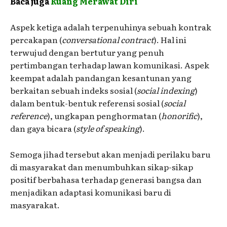
Baca juga
Ruang Merawat Diri
Aspek ketiga adalah terpenuhinya sebuah kontrak
percakapan (
conversational contract
). Hal ini
terwujud dengan bertutur yang penuh
pertimbangan terhadap lawan komunikasi. Aspek
keempat adalah pandangan kesantunan yang
berkaitan sebuah indeks sosial (
social indexing
)
dalam bentuk-bentuk referensi sosial (
social
reference
), ungkapan penghormatan (
honorific
),
dan gaya bicara (
style of speaking
).
Semoga jihad tersebut akan menjadi perilaku baru
di masyarakat dan menumbuhkan sikap-sikap
positif berbahasa terhadap generasi bangsa dan
menjadikan adaptasi komunikasi baru di
masyarakat.