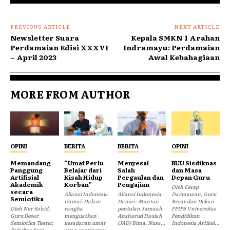
PREVIOUS ARTICLE
NEXT ARTICLE
Newsletter Suara
Kepala SMKN 1 Arahan
Perdamaian Edisi XXXVI
Indramayu: Perdamaian
– April 2023
Awal Kebahagiaan
MORE FROM AUTHOR
OPINI
BERITA
BERITA
OPINI
Memandang
“Umat Perlu
Menyesal
RUU Sisdiknas
Panggung
Belajar dari
Salah
dan Masa
Artifisial
Kisah Hidup
Pergaulan dan
Depan Guru
Akademik
Korban”
Pengajian
Oleh Cecep
secara
Aliansi Indonesia
Aliansi Indonesia
Darmawan, Guru
Semiotika
Damai- Dalam
Damai– Mantan
Besar dan Dekan
Oleh Nur Sahid,
rangka
pentolan Jamaah
FPIPS Universitas
Guru Besar
menguatkan
Ansharud Daulah
Pendidikan
Semiotika Teater,
kesadaran umat
(JAD) Bima, Nusa...
Indonesia Artikel...
Fakultas Seni
akan pentingnya