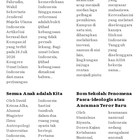
Fahrudin,
kemerdekaan
acap menjadi
menyasar
Wakil
Indonesia
medan laga
mahasiswa.
Sekretaris
hingga masa
pelbagai
Keresahan ini
Jenderal
reformasi
pemikiran.
yang melatari
Majelis Ulama
adalah bukti
Kampus di
diselenggara
Indonesia
ijtihad
satu sisi,
kannya
Artikel ini
kebangsaan
diharapkan
Diskusi
berasal dari
yang tidak
melahirkan
Indonesia
Kompas.id
pernah
inovasi,
Tangguh
yang terbit
lekang. Bagi
namun di sisi
yang
pada 24 Juli
umat Islam
lain,
diselenggara
2026
Indonesia,
lingkungan
kan AIDA
Kongres
ijtihad
ini juga
bekerja
Umat Islam
kebangsaan
rentan
sama...
Indonesia
dimaknai
menjadi pintu
dari masa
bahwa...
perjuangan
Semua Anak adalah Kita
Bom Sekolah: Fenomena
Pasca-ideologis atau
Oleh David
Indonesia
Ancaman Teror Baru
Krisna Alka,
hari ini
Alumni
tumbuh
Oleh
keamanan
Magister
dalam dua
Stanislaus
nasional
Ilmu
ruang yang
Riyanta,
Indonesia
Antropologi
nyaris tak
Dosen Kajian
sedang
Universitas
bertepi.
Ketahanan
mengalami
Indonesia,
Pertama
Nasional,
anomali