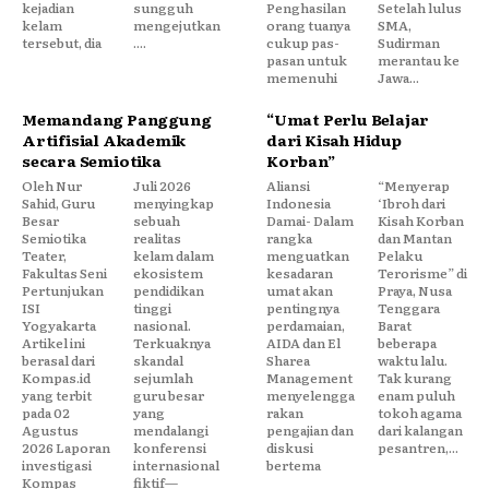
kejadian
sungguh
Penghasilan
Setelah lulus
kelam
mengejutkan
orang tuanya
SMA,
tersebut, dia
....
cukup pas-
Sudirman
pasan untuk
merantau ke
memenuhi
Jawa...
Memandang Panggung
“Umat Perlu Belajar
Artifisial Akademik
dari Kisah Hidup
secara Semiotika
Korban”
Oleh Nur
Juli 2026
Aliansi
“Menyerap
Sahid, Guru
menyingkap
Indonesia
‘Ibroh dari
Besar
sebuah
Damai- Dalam
Kisah Korban
Semiotika
realitas
rangka
dan Mantan
Teater,
kelam dalam
menguatkan
Pelaku
Fakultas Seni
ekosistem
kesadaran
Terorisme” di
Pertunjukan
pendidikan
umat akan
Praya, Nusa
ISI
tinggi
pentingnya
Tenggara
Yogyakarta
nasional.
perdamaian,
Barat
Artikel ini
Terkuaknya
AIDA dan El
beberapa
berasal dari
skandal
Sharea
waktu lalu.
Kompas.id
sejumlah
Management
Tak kurang
yang terbit
guru besar
menyelengga
enam puluh
pada 02
yang
rakan
tokoh agama
Agustus
mendalangi
pengajian dan
dari kalangan
2026 Laporan
konferensi
diskusi
pesantren,...
investigasi
internasional
bertema
Kompas
fiktif—