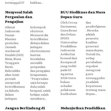
tertanggal 27
bahkan...
Menyesal Salah
RUU Sisdiknas dan Masa
Pergaulan dan
Depan Guru
Pengajian
Oleh Cecep
dan
Darmawan,
pembelajaran
Aliansi
kelompok
Guru Besar
. Mereka
Indonesia
ekstrem.
dan Dekan
adalah
Damai–
Menurut dia
FPIPS
penentu
Mantan
keterlibatan
Universitas
kualitas
pentolan
dirinya dalam
Pendidikan
generasi
Jamaah
jaringan
Indonesia
masa depan.
Ansharud
ekstremisme
Artikel ini
Untuk itu,
Daulah (JAD)
karena
berasal dari
setiap
Bima, Nusa
kesalahan
Kompas.id
perubahan
Tenggara
memilih
yang terbit
regulasi
Barat,
pergaulan
pada 02
mengenai
Bahruddin
dan pengajian
Agustus
guru
alias Amir
keagamaan.
2026 Guru
sesungguhn
pernah
“Penyesalan
bukan
ya adalah
menyesali
saya kenapa
sekadar
keputusan
keterlibatann
dulu salah
pelaksana
tentang masa
ya dahulu
bergaul, salah
kurikulum
depan...
dalam
belajar, salah
jaringan
membaca...
Jangan Berlindung di
Melanjutkan Pendidikan