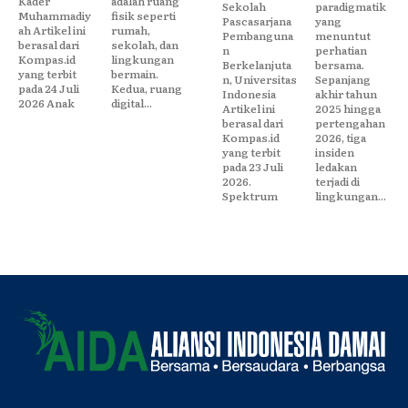
Kader
adalah ruang
Sekolah
paradigmatik
Muhammadiy
fisik seperti
Pascasarjana
yang
ah Artikel ini
rumah,
Pembanguna
menuntut
berasal dari
sekolah, dan
n
perhatian
Kompas.id
lingkungan
Berkelanjuta
bersama.
yang terbit
bermain.
n, Universitas
Sepanjang
pada 24 Juli
Kedua, ruang
Indonesia
akhir tahun
2026 Anak
digital...
Artikel ini
2025 hingga
berasal dari
pertengahan
Kompas.id
2026, tiga
yang terbit
insiden
pada 23 Juli
ledakan
2026.
terjadi di
Spektrum
lingkungan...