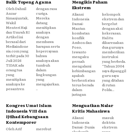
Balik Topeng Agama
Mengikis Paham
Ekstrem
Oleh Dahnil
dengan rasa
Anzar
curiga.
Aliansi
kelompok
Simanjuntak,
Mereka
Indonesia
ekstrem dan
Wakil
datang
Damai-
bergelut
Menteri Haji
menitipkan
Mantan
dengan aksi
dan Umrah RI
anaknya
kombatan
kekerasan.
Artikel ini
dengan
konflik
Hal itu
berasal dari
membawa
Ambon dan
dikarenakan
Mediaindone
harapan serta
Poso,
dua gurunya
sia.com yang
kepercayaan
Iswanto
memberikan
terbit pada 30
bahwa
mengaku
instruksi
Juli 2026
anaknya akan
pernah
yang berbeda.
TIDAK ada
tumbuh
mengalami
“Tahun 2004
orangtua
dalam
kebimbangan
saya dipanggil
yang
lingkungan
apakah
guru saya
menitipkan
yang
berhenti atau
yang ditahan
anaknya ke
mengajarkan.
terus berada
di rutan
pesantren
..
dalam
Polda...
jaringan
Kongres Umat Islam
Menguatkan Nalar
Indonesia VIII dan
Kritis Mahasiswa
Ijtihad Kebangsaan
Aliansi
masuk
Kontemporer
Indonesia
doktrin
Damai- Dunia
ekstrem
Oleh Arif
merebut
akademik
yang