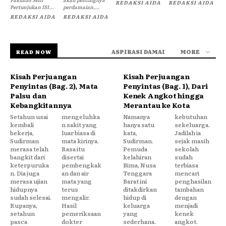
REDAKSI AIDA
REDAKSI AIDA
Pertunjukan ISI...
perdamaian,...
REDAKSI AIDA
REDAKSI AIDA
ASPIRASI DAMAI
MORE
READ NOW
Kisah Perjuangan
Kisah Perjuangan
Penyintas (Bag. 2), Mata
Penyintas (Bag. 1), Dari
Palsu dan
Kenek Angkot hingga
Kebangkitannya
Merantau ke Kota
Setahun usai
mengeluhka
Namanya
kebutuhan
kembali
n sakit yang
hanya satu
sekeluarga.
bekerja,
luar biasa di
kata,
Jadilah ia
Sudirman
mata kirinya.
Sudirman.
sejak masih
merasa telah
Rasa itu
Pemuda
sekolah
bangkit dari
disertai
kelahiran
sudah
keterpuruka
pembengkak
Bima, Nusa
terbiasa
n. Dia juga
an dan air
Tenggara
mencari
merasa ujian
mata yang
Barat ini
penghasilan
hidupnya
terus
ditakdirkan
tambahan
sudah selesai.
mengalir.
hidup di
dengan
Rupanya,
Hasil
keluarga
menjadi
setahun
pemeriksaan
yang
kenek
pasca
dokter
sederhana.
angkot.