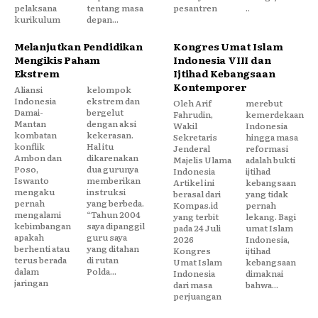
pelaksana
tentang masa
pesantren
..
kurikulum
depan...
Melanjutkan Pendidikan
Kongres Umat Islam
Mengikis Paham
Indonesia VIII dan
Ekstrem
Ijtihad Kebangsaan
Kontemporer
Aliansi
kelompok
Indonesia
ekstrem dan
Oleh Arif
merebut
Damai-
bergelut
Fahrudin,
kemerdekaan
Mantan
dengan aksi
Wakil
Indonesia
kombatan
kekerasan.
Sekretaris
hingga masa
konflik
Hal itu
Jenderal
reformasi
Ambon dan
dikarenakan
Majelis Ulama
adalah bukti
Poso,
dua gurunya
Indonesia
ijtihad
Iswanto
memberikan
Artikel ini
kebangsaan
mengaku
instruksi
berasal dari
yang tidak
pernah
yang berbeda.
Kompas.id
pernah
mengalami
“Tahun 2004
yang terbit
lekang. Bagi
kebimbangan
saya dipanggil
pada 24 Juli
umat Islam
apakah
guru saya
2026
Indonesia,
berhenti atau
yang ditahan
Kongres
ijtihad
terus berada
di rutan
Umat Islam
kebangsaan
dalam
Polda...
Indonesia
dimaknai
jaringan
dari masa
bahwa...
perjuangan