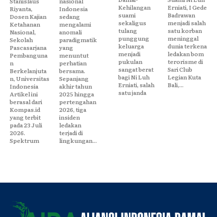
Stanislaus
nasional
Kehilangan
Erniati, I Gede
Riyanta,
Indonesia
suami
Badrawan
Dosen Kajian
sedang
sekaligus
menjadi salah
Ketahanan
mengalami
tulang
satu korban
Nasional,
anomali
punggung
meninggal
Sekolah
paradigmatik
keluarga
dunia terkena
Pascasarjana
yang
menjadi
ledakan bom
Pembanguna
menuntut
pukulan
terorisme di
n
perhatian
sangat berat
Sari Club
Berkelanjuta
bersama.
bagi Ni Luh
Legian Kuta
n, Universitas
Sepanjang
Erniati, salah
Bali,...
Indonesia
akhir tahun
satu janda
Artikel ini
2025 hingga
berasal dari
pertengahan
Kompas.id
2026, tiga
yang terbit
insiden
pada 23 Juli
ledakan
2026.
terjadi di
Spektrum
lingkungan...