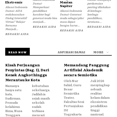
Ekstremis
Mantan
Damai-
perdamaian
Napiter
Aliansi Indonesia
Memperkuat
penting dilakukan
Damai- AIDA
pendidikan
Aliansi Indonesia
di lembaga-
melaksanakan
karakter bagi
Damai- Generasi
lembaga
Dialog Interaktif
generasi muda bisa
muda sebagai pilar
pendidikan,
Virtual “Belajar
menjadi...
masa depan
terutama...
Bersama
bangsa harus...
REDAKSI AIDA
REDAKSI AIDA
Menjadi...
REDAKSI AIDA
REDAKSI AIDA
ASPIRASI DAMAI
MORE
READ NOW
Kisah Perjuangan
Memandang Panggung
Penyintas (Bag. 1), Dari
Artifisial Akademik
Kenek Angkot hingga
secara Semiotika
Merantau ke Kota
Oleh Nur
Juli 2026
Sahid, Guru
menyingkap
Namanya
kebutuhan
Besar
sebuah
hanya satu
sekeluarga.
Semiotika
realitas
kata,
Jadilah ia
Teater,
kelam dalam
Sudirman.
sejak masih
Fakultas Seni
ekosistem
Pemuda
sekolah
Pertunjukan
pendidikan
kelahiran
sudah
ISI
tinggi
Bima, Nusa
terbiasa
Yogyakarta
nasional.
Tenggara
mencari