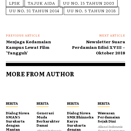
LPSK
TAJUK AIDA
UU NO. 15 TAHUN 2003
UU NO. 31 TAHUN 2014
UU NO. 5 TAHUN 2018
PREVIOUS ARTICLE
NEXT ARTICLE
Menjaga Kedamaian
Newsletter Suara
Kampus Lewat Film
Perdamian Edisi XVIII –
‘Tangguh’
Oktober 2018
MORE FROM AUTHOR
BERITA
BERITA
BERITA
BERITA
Dialog Siswa
Generasi
Dialog Siswa
Wawasan
SMAN 5
Muda
SMK Bhinneka
Perdamaian
Surakarta
Berkarakter
Karya
Sejak Dini
dengan
Damai
Surakarta
Aliansi Indonesia
Mantan
dengan
Aliansi Indonesia
Damai- Kampanye