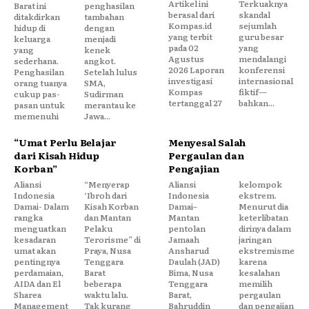
Artikel ini
Terkuaknya
Barat ini
penghasilan
berasal dari
skandal
ditakdirkan
tambahan
Kompas.id
sejumlah
hidup di
dengan
yang terbit
guru besar
keluarga
menjadi
pada 02
yang
yang
kenek
Agustus
mendalangi
sederhana.
angkot.
2026 Laporan
konferensi
Penghasilan
Setelah lulus
investigasi
internasional
orang tuanya
SMA,
Kompas
fiktif—
cukup pas-
Sudirman
tertanggal 27
bahkan...
pasan untuk
merantau ke
memenuhi
Jawa...
“Umat Perlu Belajar
Menyesal Salah
dari Kisah Hidup
Pergaulan dan
Korban”
Pengajian
Aliansi
“Menyerap
Aliansi
kelompok
Indonesia
‘Ibroh dari
Indonesia
ekstrem.
Damai- Dalam
Kisah Korban
Damai–
Menurut dia
rangka
dan Mantan
Mantan
keterlibatan
menguatkan
Pelaku
pentolan
dirinya dalam
kesadaran
Terorisme” di
Jamaah
jaringan
umat akan
Praya, Nusa
Ansharud
ekstremisme
pentingnya
Tenggara
Daulah (JAD)
karena
perdamaian,
Barat
Bima, Nusa
kesalahan
AIDA dan El
beberapa
Tenggara
memilih
Sharea
waktu lalu.
Barat,
pergaulan
Management
Tak kurang
Bahruddin
dan pengajian