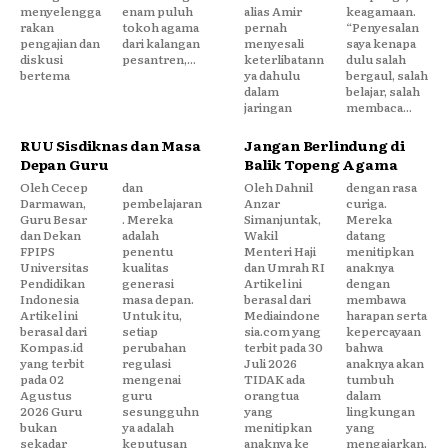
menyelengga
enam puluh
alias Amir
keagamaan.
rakan
tokoh agama
pernah
“Penyesalan
pengajian dan
dari kalangan
menyesali
saya kenapa
diskusi
pesantren,...
keterlibatann
dulu salah
bertema
ya dahulu
bergaul, salah
dalam
belajar, salah
jaringan
membaca...
RUU Sisdiknas dan Masa
Jangan Berlindung di
Depan Guru
Balik Topeng Agama
Oleh Cecep
dan
Oleh Dahnil
dengan rasa
Darmawan,
pembelajaran
Anzar
curiga.
Guru Besar
. Mereka
Simanjuntak,
Mereka
dan Dekan
adalah
Wakil
datang
FPIPS
penentu
Menteri Haji
menitipkan
Universitas
kualitas
dan Umrah RI
anaknya
Pendidikan
generasi
Artikel ini
dengan
Indonesia
masa depan.
berasal dari
membawa
Artikel ini
Untuk itu,
Mediaindone
harapan serta
berasal dari
setiap
sia.com yang
kepercayaan
Kompas.id
perubahan
terbit pada 30
bahwa
yang terbit
regulasi
Juli 2026
anaknya akan
pada 02
mengenai
TIDAK ada
tumbuh
Agustus
guru
orangtua
dalam
2026 Guru
sesungguhn
yang
lingkungan
bukan
ya adalah
menitipkan
yang
sekadar
keputusan
anaknya ke
mengajarkan.