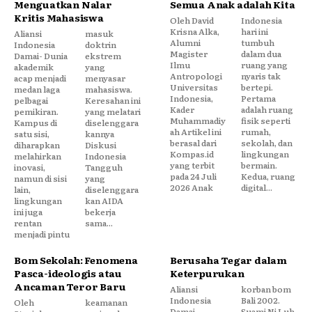
Menguatkan Nalar
Semua Anak adalah Kita
Kritis Mahasiswa
Oleh David
Indonesia
Krisna Alka,
hari ini
Aliansi
masuk
Alumni
tumbuh
Indonesia
doktrin
Magister
dalam dua
Damai- Dunia
ekstrem
Ilmu
ruang yang
akademik
yang
Antropologi
nyaris tak
acap menjadi
menyasar
Universitas
bertepi.
medan laga
mahasiswa.
Indonesia,
Pertama
pelbagai
Keresahan ini
Kader
adalah ruang
pemikiran.
yang melatari
Muhammadiy
fisik seperti
Kampus di
diselenggara
ah Artikel ini
rumah,
satu sisi,
kannya
berasal dari
sekolah, dan
diharapkan
Diskusi
Kompas.id
lingkungan
melahirkan
Indonesia
yang terbit
bermain.
inovasi,
Tangguh
pada 24 Juli
Kedua, ruang
namun di sisi
yang
2026 Anak
digital...
lain,
diselenggara
lingkungan
kan AIDA
ini juga
bekerja
rentan
sama...
menjadi pintu
Bom Sekolah: Fenomena
Berusaha Tegar dalam
Pasca-ideologis atau
Keterpurukan
Ancaman Teror Baru
Aliansi
korban bom
Indonesia
Bali 2002.
Oleh
keamanan
Damai-
Suami Ni Luh