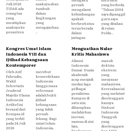
Juli 2026
anaknya akan
pernah
yang berbeda.
TIDAK ada
tumbuh
mengalami
“Tahun 2004
orangtua
dalam
kebimbangan
saya dipanggil
yang
lingkungan
apakah
guru saya
menitipkan
yang
berhenti atau
yang ditahan
anaknya ke
mengajarkan.
terus berada
di rutan
pesantren
..
dalam
Polda...
jaringan
Kongres Umat Islam
Menguatkan Nalar
Indonesia VIII dan
Kritis Mahasiswa
Ijtihad Kebangsaan
Aliansi
masuk
Kontemporer
Indonesia
doktrin
Damai- Dunia
ekstrem
Oleh Arif
merebut
akademik
yang
Fahrudin,
kemerdekaan
acap menjadi
menyasar
Wakil
Indonesia
medan laga
mahasiswa.
Sekretaris
hingga masa
pelbagai
Keresahan ini
Jenderal
reformasi
pemikiran.
yang melatari
Majelis Ulama
adalah bukti
Kampus di
diselenggara
Indonesia
ijtihad
satu sisi,
kannya
Artikel ini
kebangsaan
diharapkan
Diskusi
berasal dari
yang tidak
melahirkan
Indonesia
Kompas.id
pernah
inovasi,
Tangguh
yang terbit
lekang. Bagi
namun di sisi
yang
pada 24 Juli
umat Islam
lain,
diselenggara
2026
Indonesia,
lingkungan
kan AIDA