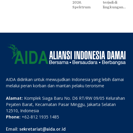
2026.
terjadi di
Spektrum
lingkungan...
AIDA didirikan untuk mewujudkan Indonesia yang lebih damai
melalui peran korban dan mantan pelaku terorisme
Alamat:
Komplek Siaga Baru No. D6 RT/RW 09/05 Kelurahan
Pejaten Barat, Kecamatan Pasar Minggu, Jakarta Selatan
12510, Indonesia
Phone:
+62-812 1935 1485
Email:
sekretariat@aida.or.id