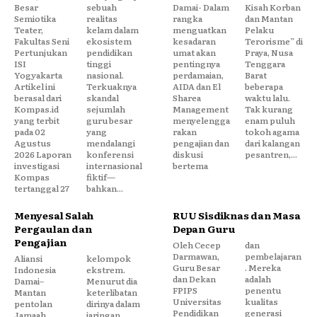
Besar
sebuah
Damai- Dalam
Kisah Korban
Semiotika
realitas
rangka
dan Mantan
Teater,
kelam dalam
menguatkan
Pelaku
Fakultas Seni
ekosistem
kesadaran
Terorisme” di
Pertunjukan
pendidikan
umat akan
Praya, Nusa
ISI
tinggi
pentingnya
Tenggara
Yogyakarta
nasional.
perdamaian,
Barat
Artikel ini
Terkuaknya
AIDA dan El
beberapa
berasal dari
skandal
Sharea
waktu lalu.
Kompas.id
sejumlah
Management
Tak kurang
yang terbit
guru besar
menyelengga
enam puluh
pada 02
yang
rakan
tokoh agama
Agustus
mendalangi
pengajian dan
dari kalangan
2026 Laporan
konferensi
diskusi
pesantren,...
investigasi
internasional
bertema
Kompas
fiktif—
tertanggal 27
bahkan...
Menyesal Salah
RUU Sisdiknas dan Masa
Pergaulan dan
Depan Guru
Pengajian
Oleh Cecep
dan
Darmawan,
pembelajaran
Aliansi
kelompok
Guru Besar
. Mereka
Indonesia
ekstrem.
dan Dekan
adalah
Damai–
Menurut dia
FPIPS
penentu
Mantan
keterlibatan
Universitas
kualitas
pentolan
dirinya dalam
Pendidikan
generasi
Jamaah
jaringan