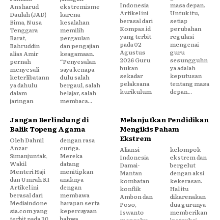
Indonesia
masa depan.
Ansharud
ekstremisme
Artikel ini
Untuk itu,
Daulah (JAD)
karena
berasal dari
setiap
Bima, Nusa
kesalahan
Kompas.id
perubahan
Tenggara
memilih
yang terbit
regulasi
Barat,
pergaulan
pada 02
mengenai
Bahruddin
dan pengajian
Agustus
guru
alias Amir
keagamaan.
2026 Guru
sesungguhn
pernah
“Penyesalan
bukan
ya adalah
menyesali
saya kenapa
sekadar
keputusan
keterlibatann
dulu salah
pelaksana
tentang masa
ya dahulu
bergaul, salah
kurikulum
depan...
dalam
belajar, salah
jaringan
membaca...
Jangan Berlindung di
Melanjutkan Pendidikan
Balik Topeng Agama
Mengikis Paham
Ekstrem
Oleh Dahnil
dengan rasa
Anzar
curiga.
Aliansi
kelompok
Simanjuntak,
Mereka
Indonesia
ekstrem dan
Wakil
datang
Damai-
bergelut
Menteri Haji
menitipkan
Mantan
dengan aksi
dan Umrah RI
anaknya
kombatan
kekerasan.
Artikel ini
dengan
konflik
Hal itu
berasal dari
membawa
Ambon dan
dikarenakan
Mediaindone
harapan serta
Poso,
dua gurunya
sia.com yang
kepercayaan
Iswanto
memberikan
terbit pada 30
bahwa
mengaku
instruksi