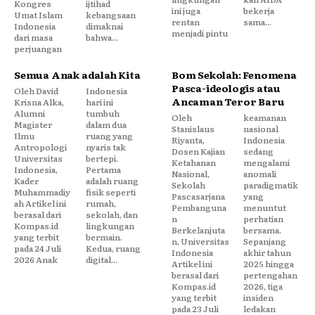
Kongres
ijtihad
ini juga
bekerja
Umat Islam
kebangsaan
rentan
sama...
Indonesia
dimaknai
menjadi pintu
dari masa
bahwa...
perjuangan
Semua Anak adalah Kita
Bom Sekolah: Fenomena
Pasca-ideologis atau
Oleh David
Indonesia
Ancaman Teror Baru
Krisna Alka,
hari ini
Alumni
tumbuh
Oleh
keamanan
Magister
dalam dua
Stanislaus
nasional
Ilmu
ruang yang
Riyanta,
Indonesia
Antropologi
nyaris tak
Dosen Kajian
sedang
Universitas
bertepi.
Ketahanan
mengalami
Indonesia,
Pertama
Nasional,
anomali
Kader
adalah ruang
Sekolah
paradigmatik
Muhammadiy
fisik seperti
Pascasarjana
yang
ah Artikel ini
rumah,
Pembanguna
menuntut
berasal dari
sekolah, dan
n
perhatian
Kompas.id
lingkungan
Berkelanjuta
bersama.
yang terbit
bermain.
n, Universitas
Sepanjang
pada 24 Juli
Kedua, ruang
Indonesia
akhir tahun
2026 Anak
digital...
Artikel ini
2025 hingga
berasal dari
pertengahan
Kompas.id
2026, tiga
yang terbit
insiden
pada 23 Juli
ledakan