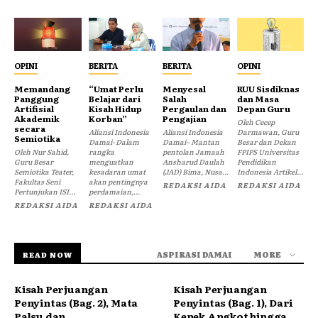
OPINI
BERITA
BERITA
OPINI
Memandang
“Umat Perlu
Menyesal
RUU Sisdiknas
Panggung
Belajar dari
Salah
dan Masa
Artifisial
Kisah Hidup
Pergaulan dan
Depan Guru
Akademik
Korban”
Pengajian
Oleh Cecep
secara
Aliansi Indonesia
Aliansi Indonesia
Darmawan, Guru
Semiotika
Damai- Dalam
Damai– Mantan
Besar dan Dekan
Oleh Nur Sahid,
rangka
pentolan Jamaah
FPIPS Universitas
Guru Besar
menguatkan
Ansharud Daulah
Pendidikan
Semiotika Teater,
kesadaran umat
(JAD) Bima, Nusa...
Indonesia Artikel...
Fakultas Seni
akan pentingnya
REDAKSI AIDA
REDAKSI AIDA
Pertunjukan ISI...
perdamaian,...
REDAKSI AIDA
REDAKSI AIDA
ASPIRASI DAMAI
MORE
READ NOW
Kisah Perjuangan
Kisah Perjuangan
Penyintas (Bag. 2), Mata
Penyintas (Bag. 1), Dari
Palsu dan
Kenek Angkot hingga