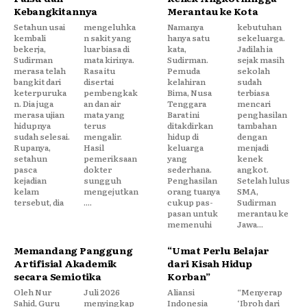
Kebangkitannya
Merantau ke Kota
Setahun usai
mengeluhka
Namanya
kebutuhan
kembali
n sakit yang
hanya satu
sekeluarga.
bekerja,
luar biasa di
kata,
Jadilah ia
Sudirman
mata kirinya.
Sudirman.
sejak masih
merasa telah
Rasa itu
Pemuda
sekolah
bangkit dari
disertai
kelahiran
sudah
keterpuruka
pembengkak
Bima, Nusa
terbiasa
n. Dia juga
an dan air
Tenggara
mencari
merasa ujian
mata yang
Barat ini
penghasilan
hidupnya
terus
ditakdirkan
tambahan
sudah selesai.
mengalir.
hidup di
dengan
Rupanya,
Hasil
keluarga
menjadi
setahun
pemeriksaan
yang
kenek
pasca
dokter
sederhana.
angkot.
kejadian
sungguh
Penghasilan
Setelah lulus
kelam
mengejutkan
orang tuanya
SMA,
tersebut, dia
....
cukup pas-
Sudirman
pasan untuk
merantau ke
memenuhi
Jawa...
Memandang Panggung
“Umat Perlu Belajar
Artifisial Akademik
dari Kisah Hidup
secara Semiotika
Korban”
Oleh Nur
Juli 2026
Aliansi
“Menyerap
Sahid, Guru
menyingkap
Indonesia
‘Ibroh dari