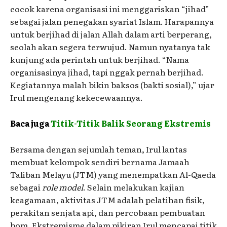
cocok karena organisasi ini menggariskan “jihad”
sebagai jalan penegakan syariat Islam. Harapannya
untuk berjihad di jalan Allah dalam arti berperang,
seolah akan segera terwujud. Namun nyatanya tak
kunjung ada perintah untuk berjihad. “Nama
organisasinya jihad, tapi nggak pernah berjihad.
Kegiatannya malah bikin baksos (bakti sosial),” ujar
Irul mengenang kekecewaannya.
Baca juga
Titik-Titik Balik Seorang Ekstremis
Bersama dengan sejumlah teman, Irul lantas
membuat kelompok sendiri bernama Jamaah
Taliban Melayu (JTM) yang menempatkan Al-Qaeda
sebagai
role model
. Selain melakukan kajian
keagamaan, aktivitas JTM adalah pelatihan fisik,
perakitan senjata api, dan percobaan pembuatan
bom. Ekstremisme dalam pikiran Irul mencapai titik