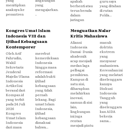
yang
lingkungan
apakah
guru saya
menitipkan
yang
berhenti atau
yang ditahan
anaknya ke
mengajarkan.
terus berada
di rutan
pesantren
..
dalam
Polda...
jaringan
Kongres Umat Islam
Menguatkan Nalar
Indonesia VIII dan
Kritis Mahasiswa
Ijtihad Kebangsaan
Aliansi
masuk
Kontemporer
Indonesia
doktrin
Damai- Dunia
ekstrem
Oleh Arif
merebut
akademik
yang
Fahrudin,
kemerdekaan
acap menjadi
menyasar
Wakil
Indonesia
medan laga
mahasiswa.
Sekretaris
hingga masa
pelbagai
Keresahan ini
Jenderal
reformasi
pemikiran.
yang melatari
Majelis Ulama
adalah bukti
Kampus di
diselenggara
Indonesia
ijtihad
satu sisi,
kannya
Artikel ini
kebangsaan
diharapkan
Diskusi
berasal dari
yang tidak
melahirkan
Indonesia
Kompas.id
pernah
inovasi,
Tangguh
yang terbit
lekang. Bagi
namun di sisi
yang
pada 24 Juli
umat Islam
lain,
diselenggara
2026
Indonesia,
lingkungan
kan AIDA
Kongres
ijtihad
ini juga
bekerja
Umat Islam
kebangsaan
rentan
sama...
Indonesia
dimaknai
menjadi pintu
dari masa
bahwa...