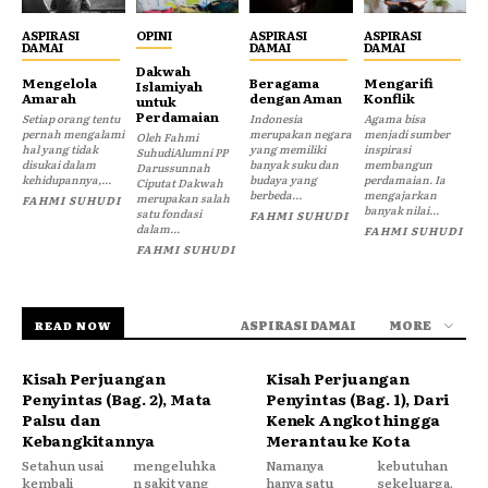
ASPIRASI
OPINI
ASPIRASI
ASPIRASI
DAMAI
DAMAI
DAMAI
Dakwah
Mengelola
Beragama
Mengarifi
Islamiyah
Amarah
dengan Aman
Konflik
untuk
Perdamaian
Setiap orang tentu
Indonesia
Agama bisa
pernah mengalami
merupakan negara
menjadi sumber
Oleh Fahmi
hal yang tidak
yang memiliki
inspirasi
SuhudiAlumni PP
disukai dalam
banyak suku dan
membangun
Darussunnah
kehidupannya,...
budaya yang
perdamaian. Ia
Ciputat Dakwah
berbeda...
mengajarkan
merupakan salah
FAHMI SUHUDI
banyak nilai...
satu fondasi
FAHMI SUHUDI
dalam...
FAHMI SUHUDI
FAHMI SUHUDI
ASPIRASI DAMAI
MORE
READ NOW
Kisah Perjuangan
Kisah Perjuangan
Penyintas (Bag. 2), Mata
Penyintas (Bag. 1), Dari
Palsu dan
Kenek Angkot hingga
Kebangkitannya
Merantau ke Kota
Setahun usai
mengeluhka
Namanya
kebutuhan
kembali
n sakit yang
hanya satu
sekeluarga.