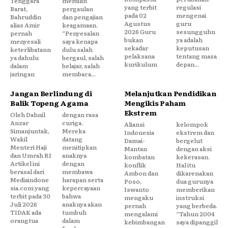
Tenggara
memilih
yang terbit
regulasi
Barat,
pergaulan
pada 02
mengenai
Bahruddin
dan pengajian
Agustus
guru
alias Amir
keagamaan.
2026 Guru
sesungguhn
pernah
“Penyesalan
bukan
ya adalah
menyesali
saya kenapa
sekadar
keputusan
keterlibatann
dulu salah
pelaksana
tentang masa
ya dahulu
bergaul, salah
kurikulum
depan...
dalam
belajar, salah
jaringan
membaca...
Jangan Berlindung di
Melanjutkan Pendidikan
Balik Topeng Agama
Mengikis Paham
Ekstrem
Oleh Dahnil
dengan rasa
Anzar
curiga.
Aliansi
kelompok
Simanjuntak,
Mereka
Indonesia
ekstrem dan
Wakil
datang
Damai-
bergelut
Menteri Haji
menitipkan
Mantan
dengan aksi
dan Umrah RI
anaknya
kombatan
kekerasan.
Artikel ini
dengan
konflik
Hal itu
berasal dari
membawa
Ambon dan
dikarenakan
Mediaindone
harapan serta
Poso,
dua gurunya
sia.com yang
kepercayaan
Iswanto
memberikan
terbit pada 30
bahwa
mengaku
instruksi
Juli 2026
anaknya akan
pernah
yang berbeda.
TIDAK ada
tumbuh
mengalami
“Tahun 2004
orangtua
dalam
kebimbangan
saya dipanggil