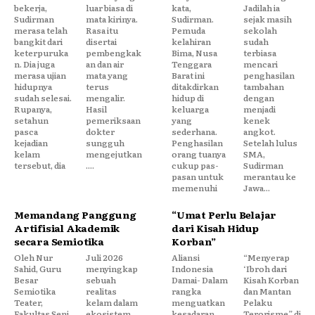
bekerja,
luar biasa di
kata,
Jadilah ia
Sudirman
mata kirinya.
Sudirman.
sejak masih
merasa telah
Rasa itu
Pemuda
sekolah
bangkit dari
disertai
kelahiran
sudah
keterpuruka
pembengkak
Bima, Nusa
terbiasa
n. Dia juga
an dan air
Tenggara
mencari
merasa ujian
mata yang
Barat ini
penghasilan
hidupnya
terus
ditakdirkan
tambahan
sudah selesai.
mengalir.
hidup di
dengan
Rupanya,
Hasil
keluarga
menjadi
setahun
pemeriksaan
yang
kenek
pasca
dokter
sederhana.
angkot.
kejadian
sungguh
Penghasilan
Setelah lulus
kelam
mengejutkan
orang tuanya
SMA,
tersebut, dia
....
cukup pas-
Sudirman
pasan untuk
merantau ke
memenuhi
Jawa...
Memandang Panggung
“Umat Perlu Belajar
Artifisial Akademik
dari Kisah Hidup
secara Semiotika
Korban”
Oleh Nur
Juli 2026
Aliansi
“Menyerap
Sahid, Guru
menyingkap
Indonesia
‘Ibroh dari
Besar
sebuah
Damai- Dalam
Kisah Korban
Semiotika
realitas
rangka
dan Mantan
Teater,
kelam dalam
menguatkan
Pelaku
Fakultas Seni
ekosistem
kesadaran
Terorisme” di