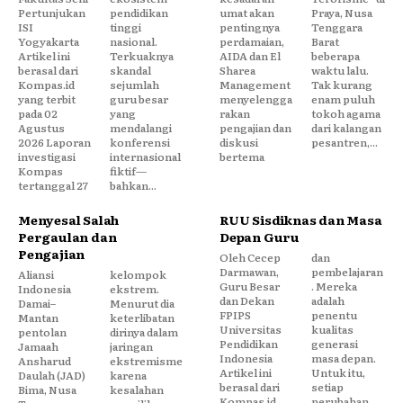
Pertunjukan
pendidikan
umat akan
Praya, Nusa
ISI
tinggi
pentingnya
Tenggara
Yogyakarta
nasional.
perdamaian,
Barat
Artikel ini
Terkuaknya
AIDA dan El
beberapa
berasal dari
skandal
Sharea
waktu lalu.
Kompas.id
sejumlah
Management
Tak kurang
yang terbit
guru besar
menyelengga
enam puluh
pada 02
yang
rakan
tokoh agama
Agustus
mendalangi
pengajian dan
dari kalangan
2026 Laporan
konferensi
diskusi
pesantren,...
investigasi
internasional
bertema
Kompas
fiktif—
tertanggal 27
bahkan...
Menyesal Salah
RUU Sisdiknas dan Masa
Pergaulan dan
Depan Guru
Pengajian
Oleh Cecep
dan
Darmawan,
pembelajaran
Aliansi
kelompok
Guru Besar
. Mereka
Indonesia
ekstrem.
dan Dekan
adalah
Damai–
Menurut dia
FPIPS
penentu
Mantan
keterlibatan
Universitas
kualitas
pentolan
dirinya dalam
Pendidikan
generasi
Jamaah
jaringan
Indonesia
masa depan.
Ansharud
ekstremisme
Artikel ini
Untuk itu,
Daulah (JAD)
karena
berasal dari
setiap
Bima, Nusa
kesalahan
Kompas.id
perubahan