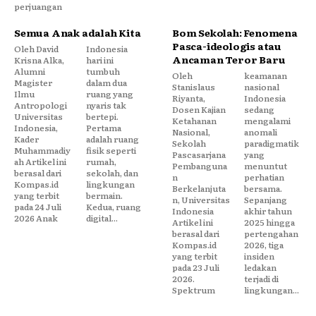
perjuangan
Semua Anak adalah Kita
Bom Sekolah: Fenomena
Pasca-ideologis atau
Oleh David
Indonesia
Ancaman Teror Baru
Krisna Alka,
hari ini
Alumni
tumbuh
Oleh
keamanan
Magister
dalam dua
Stanislaus
nasional
Ilmu
ruang yang
Riyanta,
Indonesia
Antropologi
nyaris tak
Dosen Kajian
sedang
Universitas
bertepi.
Ketahanan
mengalami
Indonesia,
Pertama
Nasional,
anomali
Kader
adalah ruang
Sekolah
paradigmatik
Muhammadiy
fisik seperti
Pascasarjana
yang
ah Artikel ini
rumah,
Pembanguna
menuntut
berasal dari
sekolah, dan
n
perhatian
Kompas.id
lingkungan
Berkelanjuta
bersama.
yang terbit
bermain.
n, Universitas
Sepanjang
pada 24 Juli
Kedua, ruang
Indonesia
akhir tahun
2026 Anak
digital...
Artikel ini
2025 hingga
berasal dari
pertengahan
Kompas.id
2026, tiga
yang terbit
insiden
pada 23 Juli
ledakan
2026.
terjadi di
Spektrum
lingkungan...