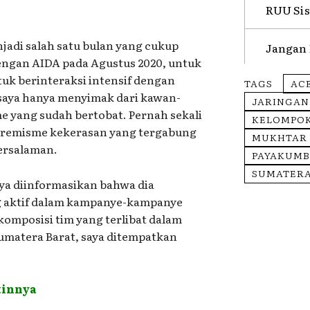
RUU Sis
adi salah satu bulan yang cukup
Jangan 
engan AIDA pada Agustus 2020, untuk
uk berinteraksi intensif dengan
TAGS
AC
 saya hanya menyimak dari kawan-
JARINGAN
e yang sudah bertobat. Pernah sekali
KELOMPOK
tremisme kekerasan yang tergabung
MUKHTAR 
ersalaman.
PAYAKUM
SUMATERA
ya diinformasikan bahwa dia
 aktif dalam kampanye-kampanye
omposisi tim yang terlibat dalam
umatera Barat, saya ditempatkan
tinnya