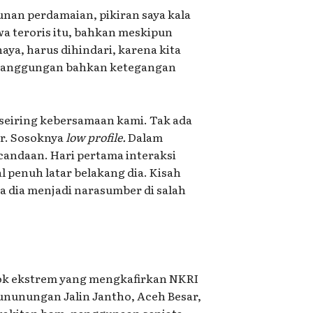
nan perdamaian, pikiran saya kala
a teroris itu, bahkan meskipun
aya, harus dihindari, karena kita
kecanggungan bahkan ketegangan
 seiring kebersamaan kami. Tak ada
r. Sosoknya
low profile.
Dalam
candaan. Hari pertama interaksi
 penuh latar belakang dia. Kisah
ka dia menjadi narasumber di salah
ok ekstrem yang mengkafirkan NKRI
gununungan Jalin Jantho, Aceh Besar,
erakitan bom, penggunaan senjata