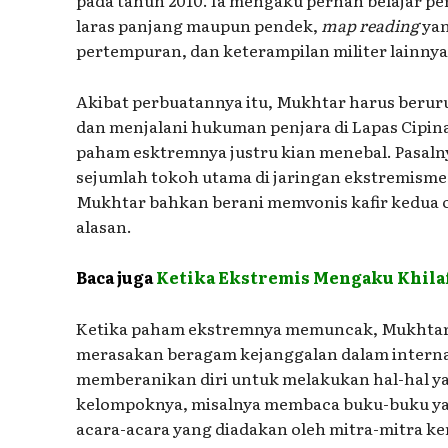
laras panjang maupun pendek,
map reading
yan
pertempuran, dan keterampilan militer lainnya
Akibat perbuatannya itu, Mukhtar harus beru
dan menjalani hukuman penjara di Lapas Cipina
paham esktremnya justru kian menebal. Pasaln
sejumlah tokoh utama di jaringan ekstremism
Mukhtar bahkan berani memvonis kafir kedua o
alasan.
Baca juga
Ketika Ekstremis Mengaku Khilaf 
Ketika paham ekstremnya memuncak, Mukhtar j
merasakan beragam kejanggalan dalam interna
memberanikan diri untuk melakukan hal-hal y
kelompoknya, misalnya membaca buku-buku ya
acara-acara yang diadakan oleh mitra-mitra ker