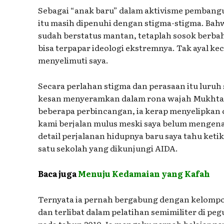
Sebagai “anak baru” dalam aktivisme pembangu
itu masih dipenuhi dengan stigma-stigma. Bahw
sudah berstatus mantan, tetaplah sosok berbah
bisa terpapar ideologi ekstremnya. Tak ayal 
menyelimuti saya.
Secara perlahan stigma dan perasaan itu luruh
kesan menyeramkan dalam rona wajah Mukhta
beberapa perbincangan, ia kerap menyelipkan 
kami berjalan mulus meski saya belum mengenal
detail perjalanan hidupnya baru saya tahu keti
satu sekolah yang dikunjungi AIDA.
Baca juga
Menuju Kedamaian yang Kafah
Ternyata ia pernah bergabung dengan kelomp
dan terlibat dalam pelatihan semimiliter di pe
pada tahun 2010. Ia mengaku pernah belajar p