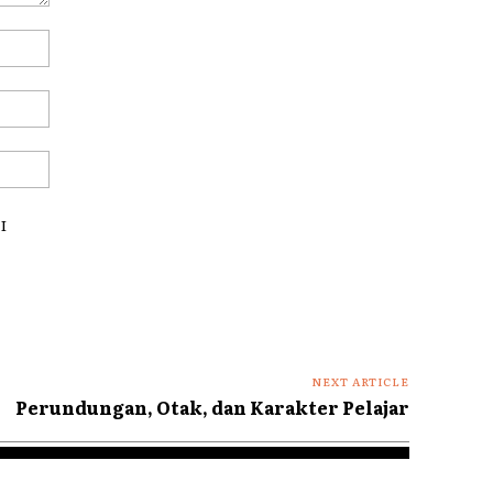
Name:*
Email:*
Website:
I
NEXT ARTICLE
Perundungan, Otak, dan Karakter Pelajar