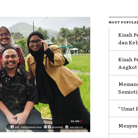
MOST POPULA
Kisah P
dan Ke
Kisah P
Angkot 
Memanda
Semioti
“Umat P
Menyesa