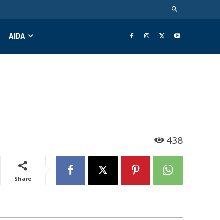
AIDA
438
Share