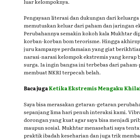
luar kelompoknya.
Pengayaan literasi dan dukungan dari keluar
memutuskan keluar dari paham dan jaringan e
Perubahannya semakin kokoh kala Mukhtar d
korban-korban bom terorisme. Hingga akhirny
juru kampanye perdamaian yang giat berikhtiar
narasi-narasi kelompok ekstremis yang kerap
surga. Ia ingin bangsa ini terbebas dari paha
membuat NKRI terpecah belah.
Baca juga
Ketika Ekstremis Mengaku Khilaf 
Saya bisa merasakan getaran-getaran perubahan
sepanjang lima hari penuh interaksi kami. Vibr
dorongan yang kuat agar saya bisa menjadi prib
maupun sosial. Mukhtar menasehati saya tenta
praktik ibadah keseharian dan juga trik memb