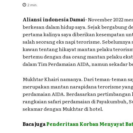
2
min.
Aliansi indonesia Damai-
November 2022 menj
berkesan dalam hidup saya. Sejak bergabung d
pertama kalinya saya diberikan kesempatan unt
salah seorang eks napi terorisme. Sebelumnya
kawan tentang hikayat mantan pelaku terorism
bertemu dengan dua orang mantan pelaku eks
dalam Tim Perdamaian AIDA, namun sekadar b
Mukhtar Khairi namanya. Dari teman-teman sa
merupakan mantan narapidana terorisme yang
perdamaian AIDA. Berdasarkan pertimbangan k
rangkaian safari perdamaian di Payakumbuh, S
sekamar dengan Mukhtar di hotel.
Baca juga
Penderitaan Korban Menyayat Ba