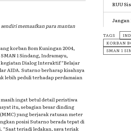
RUU Sis
Jangan 
a sendiri memaafkan para mantan
TAGS
IN
KORBAN B
rang korban Bom Kuningan 2004,
SMAN 1 S
 SMAN 1 Sindang, Indramayu,
kegiatan Dialog Interaktif “Belajar
lar AIDA. Sutarno berharap kisahnya
uk lebih peduli terhadap perdamaian
masih ingat betul detail peristiwa
syat itu, sebagian besar dinding
 (MMC) yang berjarak ratusan meter
ngkan posisi Sutarno berada tepat di
“Saat terjadi ledakan, saya teriak