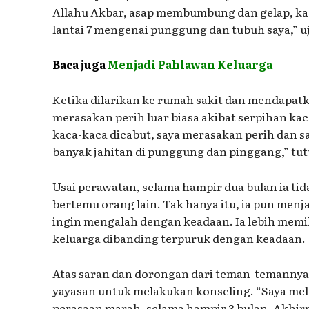
Allahu Akbar, asap membumbung dan gelap, kac
lantai 7 mengenai punggung dan tubuh saya,” u
Baca juga
Menjadi Pahlawan Keluarga
Ketika dilarikan ke rumah sakit dan mendapa
merasakan perih luar biasa akibat serpihan ka
kaca-kaca dicabut, saya merasakan perih dan s
banyak jahitan di punggung dan pinggang,” tut
Usai perawatan, selama hampir dua bulan ia ti
bertemu orang lain. Tak hanya itu, ia pun men
ingin mengalah dengan keadaan. Ia lebih mem
keluarga dibanding terpuruk dengan keadaan.
Atas saran dan dorongan dari teman-temannya,
yayasan untuk melakukan konseling. “Saya me
perasaan marah, selama hampir 3 bulan. Akhirn