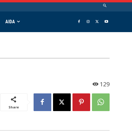
AIDA
129
Share