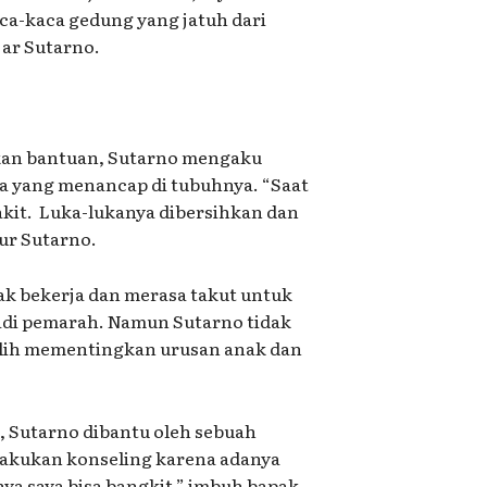
a-kaca gedung yang jatuh dari
jar Sutarno.
tkan bantuan, Sutarno mengaku
ca yang menancap di tubuhnya. “Saat
akit. Luka-lukanya dibersihkan dan
ur Sutarno.
dak bekerja dan merasa takut untuk
jadi pemarah. Namun Sutarno tidak
ilih mementingkan urusan anak dan
 Sutarno dibantu oleh sebuah
lakukan konseling karena adanya
ya saya bisa bangkit,” imbuh bapak