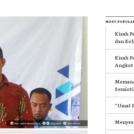
MOST POPULA
Kisah P
dan Ke
Kisah P
Angkot 
Memanda
Semioti
“Umat P
Menyesa