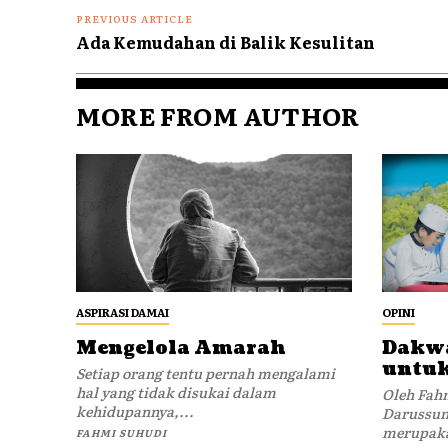
PREVIOUS ARTICLE
Ada Kemudahan di Balik Kesulitan
MORE FROM AUTHOR
ASPIRASI DAMAI
OPINI
Mengelola Amarah
Dakwa
untuk
Setiap orang tentu pernah mengalami
hal yang tidak disukai dalam
Oleh Fah
kehidupannya,...
Darussunnah
merupakan
FAHMI SUHUDI