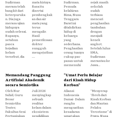
Sudirman
mata kirinya.
Sudirman.
sejak masih
merasa telah
Rasa itu
Pemuda
sekolah
bangkit dari
disertai
kelahiran
sudah
keterpuruka
pembengkak
Bima, Nusa
terbiasa
n. Dia juga
an dan air
Tenggara
mencari
merasa ujian
mata yang
Barat ini
penghasilan
hidupnya
terus
ditakdirkan
tambahan
sudah selesai.
mengalir.
hidup di
dengan
Rupanya,
Hasil
keluarga
menjadi
setahun
pemeriksaan
yang
kenek
pasca
dokter
sederhana.
angkot.
kejadian
sungguh
Penghasilan
Setelah lulus
kelam
mengejutkan
orang tuanya
SMA,
tersebut, dia
....
cukup pas-
Sudirman
pasan untuk
merantau ke
memenuhi
Jawa...
Memandang Panggung
“Umat Perlu Belajar
Artifisial Akademik
dari Kisah Hidup
secara Semiotika
Korban”
Oleh Nur
Juli 2026
Aliansi
“Menyerap
Sahid, Guru
menyingkap
Indonesia
‘Ibroh dari
Besar
sebuah
Damai- Dalam
Kisah Korban
Semiotika
realitas
rangka
dan Mantan
Teater,
kelam dalam
menguatkan
Pelaku
Fakultas Seni
ekosistem
kesadaran
Terorisme” di
Pertunjukan
pendidikan
umat akan
Praya, Nusa