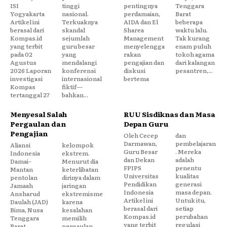
ISI
tinggi
pentingnya
Tenggara
Yogyakarta
nasional.
perdamaian,
Barat
Artikel ini
Terkuaknya
AIDA dan El
beberapa
berasal dari
skandal
Sharea
waktu lalu.
Kompas.id
sejumlah
Management
Tak kurang
yang terbit
guru besar
menyelengga
enam puluh
pada 02
yang
rakan
tokoh agama
Agustus
mendalangi
pengajian dan
dari kalangan
2026 Laporan
konferensi
diskusi
pesantren,...
investigasi
internasional
bertema
Kompas
fiktif—
tertanggal 27
bahkan...
Menyesal Salah
RUU Sisdiknas dan Masa
Pergaulan dan
Depan Guru
Pengajian
Oleh Cecep
dan
Darmawan,
pembelajaran
Aliansi
kelompok
Guru Besar
. Mereka
Indonesia
ekstrem.
dan Dekan
adalah
Damai–
Menurut dia
FPIPS
penentu
Mantan
keterlibatan
Universitas
kualitas
pentolan
dirinya dalam
Pendidikan
generasi
Jamaah
jaringan
Indonesia
masa depan.
Ansharud
ekstremisme
Artikel ini
Untuk itu,
Daulah (JAD)
karena
berasal dari
setiap
Bima, Nusa
kesalahan
Kompas.id
perubahan
Tenggara
memilih
yang terbit
regulasi
Barat,
pergaulan