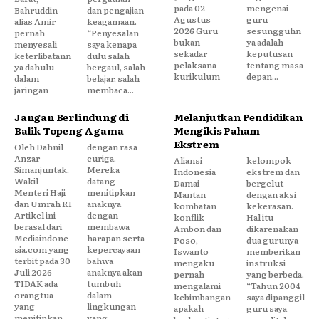
pada 02
mengenai
Bahruddin
dan pengajian
Agustus
guru
alias Amir
keagamaan.
2026 Guru
sesungguhn
pernah
“Penyesalan
bukan
ya adalah
menyesali
saya kenapa
sekadar
keputusan
keterlibatann
dulu salah
pelaksana
tentang masa
ya dahulu
bergaul, salah
kurikulum
depan...
dalam
belajar, salah
jaringan
membaca...
Jangan Berlindung di
Melanjutkan Pendidikan
Balik Topeng Agama
Mengikis Paham
Ekstrem
Oleh Dahnil
dengan rasa
Anzar
curiga.
Aliansi
kelompok
Simanjuntak,
Mereka
Indonesia
ekstrem dan
Wakil
datang
Damai-
bergelut
Menteri Haji
menitipkan
Mantan
dengan aksi
dan Umrah RI
anaknya
kombatan
kekerasan.
Artikel ini
dengan
konflik
Hal itu
berasal dari
membawa
Ambon dan
dikarenakan
Mediaindone
harapan serta
Poso,
dua gurunya
sia.com yang
kepercayaan
Iswanto
memberikan
terbit pada 30
bahwa
mengaku
instruksi
Juli 2026
anaknya akan
pernah
yang berbeda.
TIDAK ada
tumbuh
mengalami
“Tahun 2004
orangtua
dalam
kebimbangan
saya dipanggil
yang
lingkungan
apakah
guru saya
menitipkan
yang