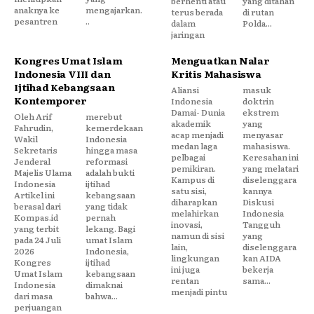
berhenti atau
yang ditahan
anaknya ke
mengajarkan.
terus berada
di rutan
pesantren
..
dalam
Polda...
jaringan
Kongres Umat Islam
Menguatkan Nalar
Indonesia VIII dan
Kritis Mahasiswa
Ijtihad Kebangsaan
Aliansi
masuk
Kontemporer
Indonesia
doktrin
Damai- Dunia
ekstrem
Oleh Arif
merebut
akademik
yang
Fahrudin,
kemerdekaan
acap menjadi
menyasar
Wakil
Indonesia
medan laga
mahasiswa.
Sekretaris
hingga masa
pelbagai
Keresahan ini
Jenderal
reformasi
pemikiran.
yang melatari
Majelis Ulama
adalah bukti
Kampus di
diselenggara
Indonesia
ijtihad
satu sisi,
kannya
Artikel ini
kebangsaan
diharapkan
Diskusi
berasal dari
yang tidak
melahirkan
Indonesia
Kompas.id
pernah
inovasi,
Tangguh
yang terbit
lekang. Bagi
namun di sisi
yang
pada 24 Juli
umat Islam
lain,
diselenggara
2026
Indonesia,
lingkungan
kan AIDA
Kongres
ijtihad
ini juga
bekerja
Umat Islam
kebangsaan
rentan
sama...
Indonesia
dimaknai
menjadi pintu
dari masa
bahwa...
perjuangan