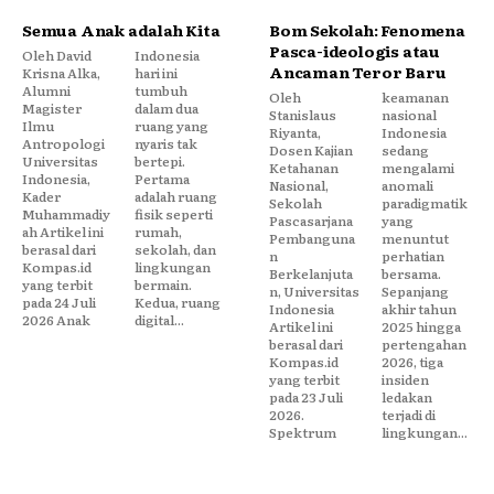
Semua Anak adalah Kita
Bom Sekolah: Fenomena
Pasca-ideologis atau
Oleh David
Indonesia
Ancaman Teror Baru
Krisna Alka,
hari ini
Alumni
tumbuh
Oleh
keamanan
Magister
dalam dua
Stanislaus
nasional
Ilmu
ruang yang
Riyanta,
Indonesia
Antropologi
nyaris tak
Dosen Kajian
sedang
Universitas
bertepi.
Ketahanan
mengalami
Indonesia,
Pertama
Nasional,
anomali
Kader
adalah ruang
Sekolah
paradigmatik
Muhammadiy
fisik seperti
Pascasarjana
yang
ah Artikel ini
rumah,
Pembanguna
menuntut
berasal dari
sekolah, dan
n
perhatian
Kompas.id
lingkungan
Berkelanjuta
bersama.
yang terbit
bermain.
n, Universitas
Sepanjang
pada 24 Juli
Kedua, ruang
Indonesia
akhir tahun
2026 Anak
digital...
Artikel ini
2025 hingga
berasal dari
pertengahan
Kompas.id
2026, tiga
yang terbit
insiden
pada 23 Juli
ledakan
2026.
terjadi di
Spektrum
lingkungan...