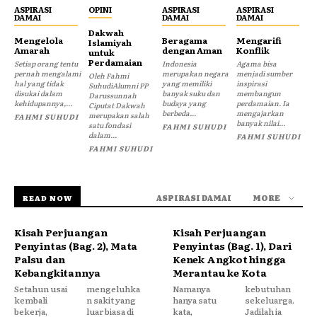
ASPIRASI
OPINI
ASPIRASI
ASPIRASI
DAMAI
DAMAI
DAMAI
Dakwah
Mengelola
Beragama
Mengarifi
Islamiyah
Amarah
dengan Aman
Konflik
untuk
Perdamaian
Setiap orang tentu
Indonesia
Agama bisa
pernah mengalami
merupakan negara
menjadi sumber
Oleh Fahmi
hal yang tidak
yang memiliki
inspirasi
SuhudiAlumni PP
disukai dalam
banyak suku dan
membangun
Darussunnah
kehidupannya,...
budaya yang
perdamaian. Ia
Ciputat Dakwah
berbeda...
mengajarkan
merupakan salah
FAHMI SUHUDI
banyak nilai...
satu fondasi
FAHMI SUHUDI
dalam...
FAHMI SUHUDI
FAHMI SUHUDI
ASPIRASI DAMAI
MORE
READ NOW
Kisah Perjuangan
Kisah Perjuangan
Penyintas (Bag. 2), Mata
Penyintas (Bag. 1), Dari
Palsu dan
Kenek Angkot hingga
Kebangkitannya
Merantau ke Kota
Setahun usai
mengeluhka
Namanya
kebutuhan
kembali
n sakit yang
hanya satu
sekeluarga.
bekerja,
luar biasa di
kata,
Jadilah ia