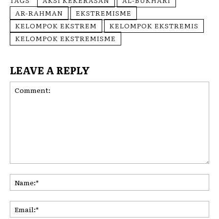
TAGS
AKSI KEKERASAN
AL-BUKHARI
AR-RAHMAN
EKSTREMISME
KELOMPOK EKSTREM
KELOMPOK EKSTREMIS
KELOMPOK EKSTREMISME
LEAVE A REPLY
Comment:
Na
Ema