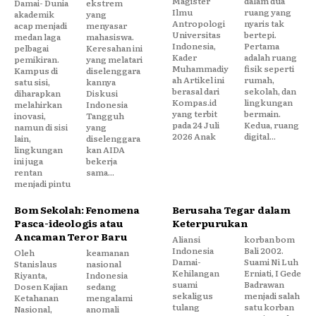
Magister
dalam dua
Damai- Dunia
ekstrem
Ilmu
ruang yang
akademik
yang
Antropologi
nyaris tak
acap menjadi
menyasar
Universitas
bertepi.
medan laga
mahasiswa.
Indonesia,
Pertama
pelbagai
Keresahan ini
Kader
adalah ruang
pemikiran.
yang melatari
Muhammadiy
fisik seperti
Kampus di
diselenggara
ah Artikel ini
rumah,
satu sisi,
kannya
berasal dari
sekolah, dan
diharapkan
Diskusi
Kompas.id
lingkungan
melahirkan
Indonesia
yang terbit
bermain.
inovasi,
Tangguh
pada 24 Juli
Kedua, ruang
namun di sisi
yang
2026 Anak
digital...
lain,
diselenggara
lingkungan
kan AIDA
ini juga
bekerja
rentan
sama...
menjadi pintu
Bom Sekolah: Fenomena
Berusaha Tegar dalam
Pasca-ideologis atau
Keterpurukan
Ancaman Teror Baru
Aliansi
korban bom
Indonesia
Bali 2002.
Oleh
keamanan
Damai-
Suami Ni Luh
Stanislaus
nasional
Kehilangan
Erniati, I Gede
Riyanta,
Indonesia
suami
Badrawan
Dosen Kajian
sedang
sekaligus
menjadi salah
Ketahanan
mengalami
tulang
satu korban
Nasional,
anomali