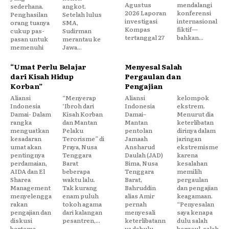
Agustus
mendalangi
sederhana.
angkot.
2026 Laporan
konferensi
Penghasilan
Setelah lulus
investigasi
internasional
orang tuanya
SMA,
Kompas
fiktif—
cukup pas-
Sudirman
tertanggal 27
bahkan...
pasan untuk
merantau ke
memenuhi
Jawa...
“Umat Perlu Belajar
Menyesal Salah
dari Kisah Hidup
Pergaulan dan
Korban”
Pengajian
Aliansi
“Menyerap
Aliansi
kelompok
Indonesia
‘Ibroh dari
Indonesia
ekstrem.
Damai- Dalam
Kisah Korban
Damai–
Menurut dia
rangka
dan Mantan
Mantan
keterlibatan
menguatkan
Pelaku
pentolan
dirinya dalam
kesadaran
Terorisme” di
Jamaah
jaringan
umat akan
Praya, Nusa
Ansharud
ekstremisme
pentingnya
Tenggara
Daulah (JAD)
karena
perdamaian,
Barat
Bima, Nusa
kesalahan
AIDA dan El
beberapa
Tenggara
memilih
Sharea
waktu lalu.
Barat,
pergaulan
Management
Tak kurang
Bahruddin
dan pengajian
menyelengga
enam puluh
alias Amir
keagamaan.
rakan
tokoh agama
pernah
“Penyesalan
pengajian dan
dari kalangan
menyesali
saya kenapa
diskusi
pesantren,...
keterlibatann
dulu salah
bertema
ya dahulu
bergaul, salah