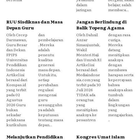
dalam
belajar, salah
jaringan
membaca...
RUU Sisdiknas dan Masa
Jangan Berlindung di
Depan Guru
Balik Topeng Agama
Oleh Cecep
dan
Oleh Dahnil
dengan rasa
Darmawan,
pembelajaran
Anzar
curiga.
Guru Besar
. Mereka
Simanjuntak,
Mereka
dan Dekan
adalah
Wakil
datang
FPIPS
penentu
Menteri Haji
menitipkan
Universitas
kualitas
dan Umrah RI
anaknya
Pendidikan
generasi
Artikel ini
dengan
Indonesia
masa depan.
berasal dari
membawa
Artikel ini
Untuk itu,
Mediaindone
harapan serta
berasal dari
setiap
sia.com yang
kepercayaan
Kompas.id
perubahan
terbit pada 30
bahwa
yang terbit
regulasi
Juli 2026
anaknya akan
pada 02
mengenai
TIDAK ada
tumbuh
Agustus
guru
orangtua
dalam
2026 Guru
sesungguhn
yang
lingkungan
bukan
ya adalah
menitipkan
yang
sekadar
keputusan
anaknya ke
mengajarkan.
pelaksana
tentang masa
pesantren
..
kurikulum
depan...
Melanjutkan Pendidikan
Kongres Umat Islam