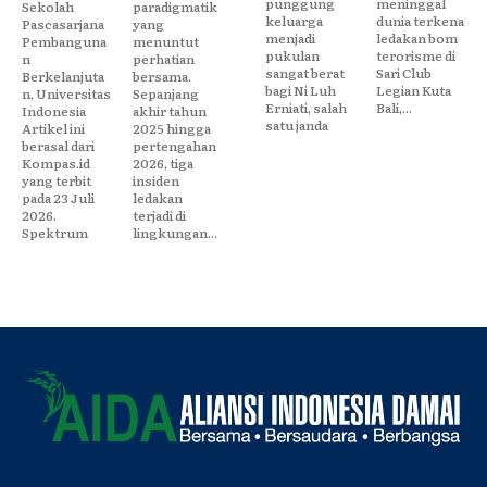
punggung
meninggal
Sekolah
paradigmatik
keluarga
dunia terkena
Pascasarjana
yang
menjadi
ledakan bom
Pembanguna
menuntut
pukulan
terorisme di
n
perhatian
sangat berat
Sari Club
Berkelanjuta
bersama.
bagi Ni Luh
Legian Kuta
n, Universitas
Sepanjang
Erniati, salah
Bali,...
Indonesia
akhir tahun
satu janda
Artikel ini
2025 hingga
berasal dari
pertengahan
Kompas.id
2026, tiga
yang terbit
insiden
pada 23 Juli
ledakan
2026.
terjadi di
Spektrum
lingkungan...