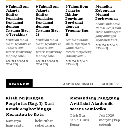
9 Tahun Bom
9 Tahun Bom
9 Tahun Bom
Mengikis
Jakarta;
Jakarta;
Jakarta;
Kebencian
Ikhtiar
Ikhtiar
Ikhtiar
Menuai
Penyintas
Penyintas
Penyintas
Perkawanan
Berdamai
Berdamai
Berdamai
Aliansi Indonesia
dengan
dengan
dengan
Damai- Senja kian
Trauma (Bag.
Trauma (Bag.
Trauma (Bag.
larut, rombongan
4-Terakhir)
2)
1)
yang ditunggu
Sembilan tahun
Sembilan tahun
Sembilan tahun
sejak matahari...
silam, tepatnya 14
silam, tepatnya 14
silam, tepatnya 14
MUHAMMAD
Januari 2016,
Januari 2016,
Januari 2016,
SYAFIQ
teroris menyerang
teroris menyerang
teroris menyerang
jantung kota...
jantung kota...
jantung kota...
MUHAMMAD
MUHAMMAD
MUHAMMAD
SYAFIQ
SYAFIQ
SYAFIQ
ASPIRASI DAMAI
MORE
READ NOW
Kisah Perjuangan
Memandang Panggung
Penyintas (Bag. 1), Dari
Artifisial Akademik
Kenek Angkot hingga
secara Semiotika
Merantau ke Kota
Oleh Nur
Juli 2026
Sahid, Guru
menyingkap
Namanya
kebutuhan
Besar
sebuah
hanya satu
sekeluarga.