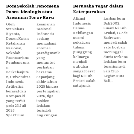
Bom Sekolah: Fenomena
Berusaha Tegar dalam
Pasca-ideologis atau
Keterpurukan
Ancaman Teror Baru
Aliansi
korban bom
Indonesia
Bali 2002.
Oleh
keamanan
Damai-
Suami Ni Luh
Stanislaus
nasional
Kehilangan
Erniati, I Gede
Riyanta,
Indonesia
suami
Badrawan
Dosen Kajian
sedang
sekaligus
menjadi salah
Ketahanan
mengalami
tulang
satu korban
Nasional,
anomali
punggung
meninggal
Sekolah
paradigmatik
keluarga
dunia terkena
Pascasarjana
yang
menjadi
ledakan bom
Pembanguna
menuntut
pukulan
terorisme di
n
perhatian
sangat berat
Sari Club
Berkelanjuta
bersama.
bagi Ni Luh
Legian Kuta
n, Universitas
Sepanjang
Erniati, salah
Bali,...
Indonesia
akhir tahun
satu janda
Artikel ini
2025 hingga
berasal dari
pertengahan
Kompas.id
2026, tiga
yang terbit
insiden
pada 23 Juli
ledakan
2026.
terjadi di
Spektrum
lingkungan...