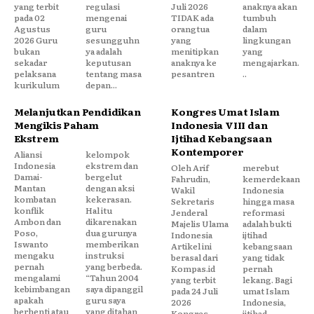
yang terbit
regulasi
Juli 2026
anaknya akan
pada 02
mengenai
TIDAK ada
tumbuh
Agustus
guru
orangtua
dalam
2026 Guru
sesungguhn
yang
lingkungan
bukan
ya adalah
menitipkan
yang
sekadar
keputusan
anaknya ke
mengajarkan.
pelaksana
tentang masa
pesantren
..
kurikulum
depan...
Melanjutkan Pendidikan
Kongres Umat Islam
Mengikis Paham
Indonesia VIII dan
Ekstrem
Ijtihad Kebangsaan
Kontemporer
Aliansi
kelompok
Indonesia
ekstrem dan
Oleh Arif
merebut
Damai-
bergelut
Fahrudin,
kemerdekaan
Mantan
dengan aksi
Wakil
Indonesia
kombatan
kekerasan.
Sekretaris
hingga masa
konflik
Hal itu
Jenderal
reformasi
Ambon dan
dikarenakan
Majelis Ulama
adalah bukti
Poso,
dua gurunya
Indonesia
ijtihad
Iswanto
memberikan
Artikel ini
kebangsaan
mengaku
instruksi
berasal dari
yang tidak
pernah
yang berbeda.
Kompas.id
pernah
mengalami
“Tahun 2004
yang terbit
lekang. Bagi
kebimbangan
saya dipanggil
pada 24 Juli
umat Islam
apakah
guru saya
2026
Indonesia,
berhenti atau
yang ditahan
Kongres
ijtihad