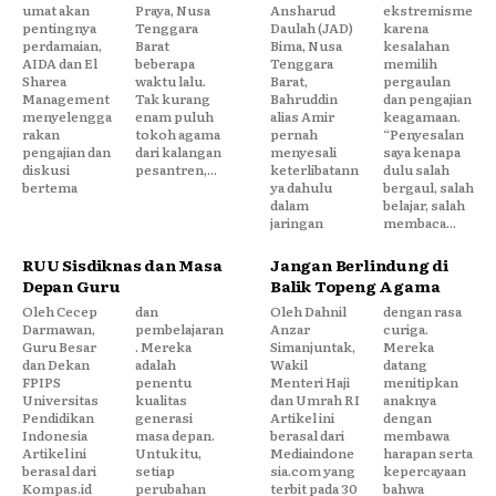
umat akan
Praya, Nusa
Ansharud
ekstremisme
pentingnya
Tenggara
Daulah (JAD)
karena
perdamaian,
Barat
Bima, Nusa
kesalahan
AIDA dan El
beberapa
Tenggara
memilih
Sharea
waktu lalu.
Barat,
pergaulan
Management
Tak kurang
Bahruddin
dan pengajian
menyelengga
enam puluh
alias Amir
keagamaan.
rakan
tokoh agama
pernah
“Penyesalan
pengajian dan
dari kalangan
menyesali
saya kenapa
diskusi
pesantren,...
keterlibatann
dulu salah
bertema
ya dahulu
bergaul, salah
dalam
belajar, salah
jaringan
membaca...
RUU Sisdiknas dan Masa
Jangan Berlindung di
Depan Guru
Balik Topeng Agama
Oleh Cecep
dan
Oleh Dahnil
dengan rasa
Darmawan,
pembelajaran
Anzar
curiga.
Guru Besar
. Mereka
Simanjuntak,
Mereka
dan Dekan
adalah
Wakil
datang
FPIPS
penentu
Menteri Haji
menitipkan
Universitas
kualitas
dan Umrah RI
anaknya
Pendidikan
generasi
Artikel ini
dengan
Indonesia
masa depan.
berasal dari
membawa
Artikel ini
Untuk itu,
Mediaindone
harapan serta
berasal dari
setiap
sia.com yang
kepercayaan
Kompas.id
perubahan
terbit pada 30
bahwa