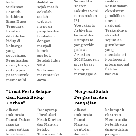
Semiotika
realitas
kata,
Jadilah ia
Teater,
kelam dalam
Sudirman.
sejak masih
Fakultas Seni
ekosistem
Pemuda
sekolah
Pertunjukan
pendidikan
kelahiran
sudah
ISI
tinggi
Bima, Nusa
terbiasa
Yogyakarta
nasional.
Tenggara
mencari
Artikel ini
Terkuaknya
Barat ini
penghasilan
berasal dari
skandal
ditakdirkan
tambahan
Kompas.id
sejumlah
hidup di
dengan
yang terbit
guru besar
keluarga
menjadi
pada 02
yang
yang
kenek
Agustus
mendalangi
sederhana.
angkot.
2026 Laporan
konferensi
Penghasilan
Setelah lulus
investigasi
internasional
orang tuanya
SMA,
Kompas
fiktif—
cukup pas-
Sudirman
tertanggal 27
bahkan...
pasan untuk
merantau ke
memenuhi
Jawa...
“Umat Perlu Belajar
Menyesal Salah
dari Kisah Hidup
Pergaulan dan
Korban”
Pengajian
Aliansi
“Menyerap
Aliansi
kelompok
Indonesia
‘Ibroh dari
Indonesia
ekstrem.
Damai- Dalam
Kisah Korban
Damai–
Menurut dia
rangka
dan Mantan
Mantan
keterlibatan
menguatkan
Pelaku
pentolan
dirinya dalam
kesadaran
Terorisme” di
Jamaah
jaringan