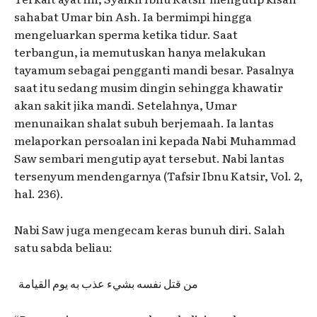
sahabat Umar bin Ash. Ia bermimpi hingga
mengeluarkan sperma ketika tidur. Saat
terbangun, ia memutuskan hanya melakukan
tayamum sebagai pengganti mandi besar. Pasalnya
saat itu sedang musim dingin sehingga khawatir
akan sakit jika mandi. Setelahnya, Umar
menunaikan shalat subuh berjemaah. Ia lantas
melaporkan persoalan ini kepada Nabi Muhammad
Saw sembari mengutip ayat tersebut. Nabi lantas
tersenyum mendengarnya (Tafsir Ibnu Katsir, Vol. 2,
hal. 236).
Nabi Saw juga mengecam keras bunuh diri. Salah
satu sabda beliau:
من قتل نفسه بشيء عذب به يوم القيامة