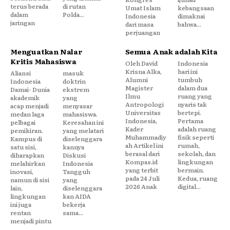
terus berada
di rutan
Umat Islam
kebangsaan
dalam
Polda...
Indonesia
dimaknai
jaringan
dari masa
bahwa...
perjuangan
Menguatkan Nalar
Semua Anak adalah Kita
Kritis Mahasiswa
Oleh David
Indonesia
Krisna Alka,
hari ini
Aliansi
masuk
Alumni
tumbuh
Indonesia
doktrin
Magister
dalam dua
Damai- Dunia
ekstrem
Ilmu
ruang yang
akademik
yang
Antropologi
nyaris tak
acap menjadi
menyasar
Universitas
bertepi.
medan laga
mahasiswa.
Indonesia,
Pertama
pelbagai
Keresahan ini
Kader
adalah ruang
pemikiran.
yang melatari
Muhammadiy
fisik seperti
Kampus di
diselenggara
ah Artikel ini
rumah,
satu sisi,
kannya
berasal dari
sekolah, dan
diharapkan
Diskusi
Kompas.id
lingkungan
melahirkan
Indonesia
yang terbit
bermain.
inovasi,
Tangguh
pada 24 Juli
Kedua, ruang
namun di sisi
yang
2026 Anak
digital...
lain,
diselenggara
lingkungan
kan AIDA
ini juga
bekerja
rentan
sama...
menjadi pintu