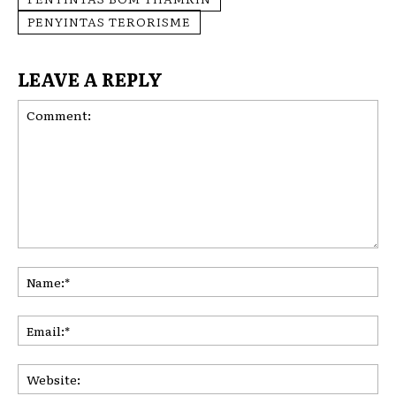
PENYINTAS TERORISME
LEAVE A REPLY
Comment:
Na
Ema
Web